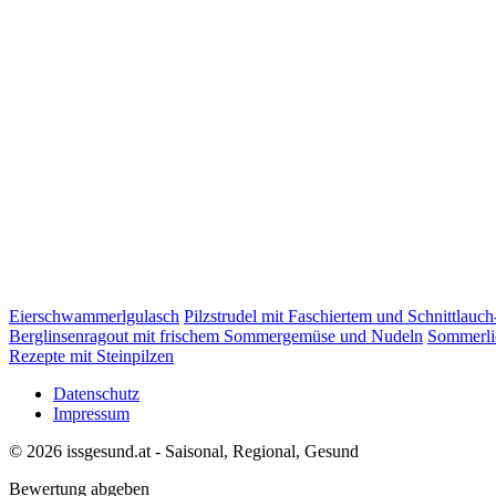
Eierschwammerlgulasch
Pilzstrudel mit Faschiertem und Schnittlauc
Berglinsenragout mit frischem Sommergemüse und Nudeln
Sommerli
Rezepte mit Steinpilzen
Datenschutz
Impressum
© 2026 issgesund.at - Saisonal, Regional, Gesund
Bewertung abgeben