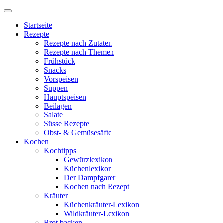
Startseite
Rezepte
Rezepte nach Zutaten
Rezepte nach Themen
Frühstück
Snacks
Vorspeisen
Suppen
Hauptspeisen
Beilagen
Salate
Süsse Rezepte
Obst- & Gemüsesäfte
Kochen
Kochtipps
Gewürzlexikon
Küchenlexikon
Der Dampfgarer
Kochen nach Rezept
Kräuter
Küchenkräuter-Lexikon
Wildkräuter-Lexikon
Brot backen