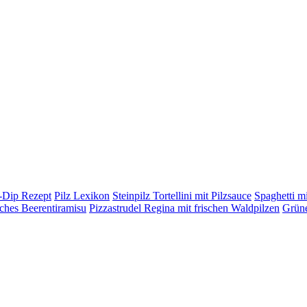
h-Dip Rezept
Pilz Lexikon
Steinpilz Tortellini mit Pilzsauce
Spaghetti mi
ches Beerentiramisu
Pizzastrudel Regina mit frischen Waldpilzen
Grüne