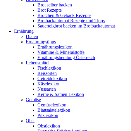
Brot selber backen
Brot Rezepte
Brötchen & Gebäck Rezepte
Brotbackautomat Rezepte und Tipps
Sauerteigbrot backen im Brotbackautomat
Ernährung
Diäten
Ernährungstipps
Ernährungslexikon
Vitamine & Mineralstoffe
Ernährungsberatung Österreich
Lebensmittel
Fischlexikon
Reissorten
Getreidelexikon
Käselexikon
Nussarten
Kerne & Samen Lexikon
Gemüse
Gemüselexikon
Blattsalatelexikon
Pilzlexikon
Obst
Obstlexikon