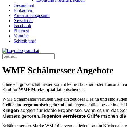
Exotische Früchte Lexikon
Gesundheit
Einkaufen
Autor auf Issgesund
Newsletter
Facebook
Pinterest
Youtube
Schreib uns!
WMF Schälmesser Angebote
Ohne ein gutes Schälmesser kommt keine Hausfrau oder Hausmann aus.
Kauf für
WMF Markenqualität
entscheiden.
WMF Schälmesser verfügen über ein zeitloses Design und sind zude
Griffe sind ergonomisch geformt
und liegen deutlich besser in der 
Klingen
sorgen für ideale Ergebnisse, wenn es um das Sc
Messers gehören.
Fugenlos vernietete Griffe
machen die 
Schälmesser der Marke WMF überzeugen jeden Tag im Küchenalltag 