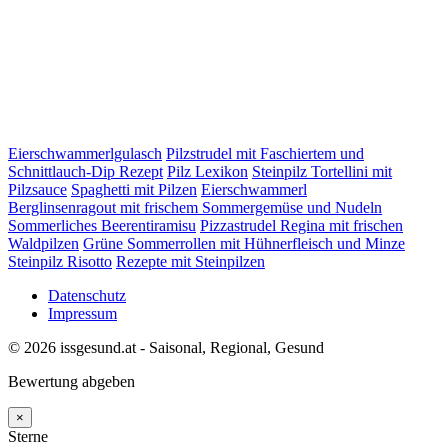
Eierschwammerlgulasch
Pilzstrudel mit Faschiertem und
Schnittlauch-Dip Rezept
Pilz Lexikon
Steinpilz Tortellini mit
Pilzsauce
Spaghetti mit Pilzen
Eierschwammerl
Berglinsenragout mit frischem Sommergemüse und Nudeln
Sommerliches Beerentiramisu
Pizzastrudel Regina mit frischen
Waldpilzen
Grüne Sommerrollen mit Hühnerfleisch und Minze
Steinpilz Risotto
Rezepte mit Steinpilzen
Datenschutz
Impressum
© 2026 issgesund.at - Saisonal, Regional, Gesund
Bewertung abgeben
×
Sterne