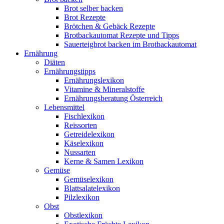
Brot selber backen
Brot Rezepte
Brötchen & Gebäck Rezepte
Brotbackautomat Rezepte und Tipps
Sauerteigbrot backen im Brotbackautomat
Ernährung
Diäten
Ernährungstipps
Ernährungslexikon
Vitamine & Mineralstoffe
Ernährungsberatung Österreich
Lebensmittel
Fischlexikon
Reissorten
Getreidelexikon
Käselexikon
Nussarten
Kerne & Samen Lexikon
Gemüse
Gemüselexikon
Blattsalatelexikon
Pilzlexikon
Obst
Obstlexikon