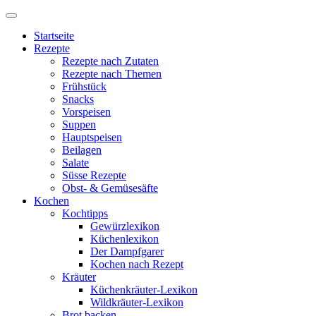
Startseite
Rezepte
Rezepte nach Zutaten
Rezepte nach Themen
Frühstück
Snacks
Vorspeisen
Suppen
Hauptspeisen
Beilagen
Salate
Süsse Rezepte
Obst- & Gemüsesäfte
Kochen
Kochtipps
Gewürzlexikon
Küchenlexikon
Der Dampfgarer
Kochen nach Rezept
Kräuter
Küchenkräuter-Lexikon
Wildkräuter-Lexikon
Brot backen