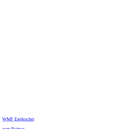
WMF Eierkocher
zum Beitrag