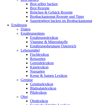
Brot selber backen
Brot Rezepte
Brötchen & Gebäck Rezepte
Brotbackautomat Rezepte und Tipps
Sauerteigbrot backen im Brotbackautomat
Ernährung
Diäten
Ernährungstipps
Ernährungslexikon
Vitamine & Mineralstoffe
Ernährungsberatung Österreich
Lebensmittel
Fischlexikon
Reissorten
Getreidelexikon
Käselexikon
Nussarten
Kerne & Samen Lexikon
Gemüse
Gemüselexikon
Blattsalatelexikon
Pilzlexikon
Obst
Obstlexikon