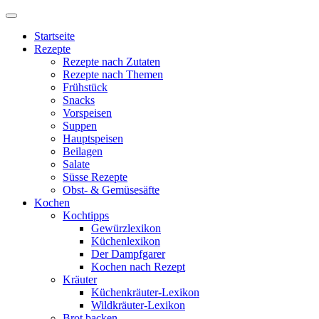
Startseite
Rezepte
Rezepte nach Zutaten
Rezepte nach Themen
Frühstück
Snacks
Vorspeisen
Suppen
Hauptspeisen
Beilagen
Salate
Süsse Rezepte
Obst- & Gemüsesäfte
Kochen
Kochtipps
Gewürzlexikon
Küchenlexikon
Der Dampfgarer
Kochen nach Rezept
Kräuter
Küchenkräuter-Lexikon
Wildkräuter-Lexikon
Brot backen