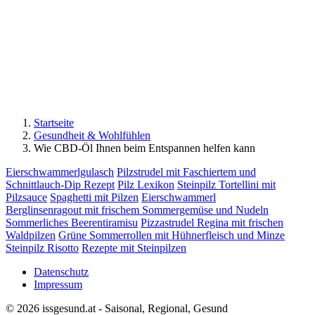
Startseite
Gesundheit & Wohlfühlen
Wie CBD-Öl Ihnen beim Entspannen helfen kann
Eierschwammerlgulasch
Pilzstrudel mit Faschiertem und
Schnittlauch-Dip Rezept
Pilz Lexikon
Steinpilz Tortellini mit
Pilzsauce
Spaghetti mit Pilzen
Eierschwammerl
Berglinsenragout mit frischem Sommergemüse und Nudeln
Sommerliches Beerentiramisu
Pizzastrudel Regina mit frischen
Waldpilzen
Grüne Sommerrollen mit Hühnerfleisch und Minze
Steinpilz Risotto
Rezepte mit Steinpilzen
Datenschutz
Impressum
© 2026 issgesund.at - Saisonal, Regional, Gesund