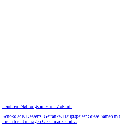
Hanf: ein Nahrungsmittel mit Zukunft
Schokolade, Desserts, Getränke, Hauptspeisen: diese Samen mit
ihrem leicht nussigen Geschmack sind…