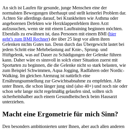
An sich ist Laufen für gesunde, junge Menschen eine der
normalsten Bewegungen überhaupt und stellt keinerlei Problem dar.
Achten Sie allerdings darauf, bei Krankheiten wie Asthma oder
angeborenen Defekten wie Herzklappenfehlern ihren Arzt
aufzusuchen, wenn sie mit einem Lauftraining beginnen möchten.
Ebenfalls zu erwähnen ist, dass Personen mit einem BMI (
hier
geht’s zum BMI Rechner
) der über 25 liegt vor allem ihren
Gelenken nichts Gutes tun. Denn durch das Übergewicht lastet bei
jedem Schritt eine Mehrbelastung auf Knie-, Sprung- und
Hüftgelenk, was auf Dauer zu Schädigungen der Gelenke führen
kann. Daher wäre es sinnvoll in solch einer Situation zuerst mit
Sportarten zu beginnen, die die Gelenke nicht so stark belasten, wie
zum Beispiel Schwimmen, Aqua Jogging, Radfahren oder Nordic-
Walking. Im gleichen Atemzug ist natürlich eine
Ernährungsumstellung zur Gewichtsabnahme zu empfehlen. Alle
unter Ihnen, die schon länger jung sind (also 40+) und noch nie oder
schon sehr lange nicht regelmäßig gelaufen sind, sollten sich
sicherheitshalber auch einem Gesundheitscheck beim Hausarzt
unterziehen.
Macht eine Ergometrie für mich Sinn?
Den besonders ambitionierten unter Ihnen, aber auch allen anderen