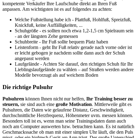
kompetente Verkäufer Ihre Laufschuhe direkt an Ihren Fuß
anpassen. Am wichtigsten ist es auf folgendes zu achten:
Welche Fußstellung habe ich - Plattfuß, Hohlfuß, Spreizfuß,
Knickfuß, keine Auffälligkeiten, ...
Schuhgröße - es sollten noch etwa 1,2-1,5 cm Spielraum sein
- an der längsten Zehe gemessen
Schuhbreite - Ihr Fuß sollte bequem Platz haben
Leistenform - geht Ihr Fuß relativ gerade nach vorne oder ist
er leicht gebogen je nachdem sollte dann auch der Schuh
angepasst werden
Laufgelände - Achten Sie darauf, den richtigen Schuh für Ihr
Lieblingslaufgelände zu wählen – auf Straßen werden andere
Modelle bevorzugt als auf weichem Boden
Die richtige Pulsuhr
Pulsuhren
können Ihnen nicht nur helfen,
Ihr Training besser zu
steuern,
sie sind auch eine
große Motivation
. Mittlerweile gibt es
Pulsuhren, die Daten wie gelaufene Distanz, Geschwindigkeit,
durchschnittliche Herzfrequenz, Höhenmeter uvm. messen können.
Besonders toll ist es, wenn man seine Trainingsdaten dann auch
noch am Computer auswerten bzw. betrachten kann. Es ist natürlich
Geschmackssache ob man mit einer simplen Uhr läuft, die den Puls
misst, oder ein hightech Gerät am Arm trägt. Der große Unterschied