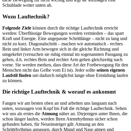
Schublade weiter unten ab.
Wozu Lauftechnik?
Folgende Ziele
können durch die richtige Lauftechnik erreicht
werden: Überflüssige Bewegungen werden vermieden – das spart
Kraft und Energie. Eine angepasste Schrittlänge – nicht zu lang und
nicht zu kurz. Diagonalschritt – machen wir automatisch - rechtes
Bein und linker Arm bewegen sich in die gleiche Richtung und
umgekehrt (versuchen sie ruhig einmal im sogenannten Passgang zu
gehen, d.h. rechtes Bein und rechter Arm gehen gleichzeitig nach
vorne. Sie werden merken, dass diese Art der Fortbewegung für den
Menschen nicht das Gelbe vom Ei ist). Jeder sollte
seinen eigenen
Laufstil finden
um dadurch möglichst lange ohne Ermüdung laufen
zu können.
Die richtige Lauftechnik & worauf es ankommt
Fangen wir am besten oben an und arbeiten uns langsam nach
unten, sozusagen von Kopf bis Fuß die richtige Lauftechnik. Sehen
wir uns als erstes die
Atmung
näher an. Diejenigen unter Ihnen, die
schon länger laufen, werden Ihren Atemrhythmus sicher schon
gefunden haben, für Neueinsteiger gilt: Atmung an den
Schrittrhythmus anpassen, durch Mund und Nase atmen und