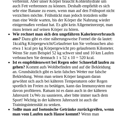
verbrennt. Aber unser Körper braucht Kohlenhydrate um
auch Fett verbrennen zu können. Deshalb empfiehlt es sich
sehr eine Banane zu essen, wenn man auf den Frühsport nicht
verzichten möchte. Frühstückt man jedoch trotzdem sollte
man eine Weile warten, bis der Körper die Nahrung wieder
einigermaßen verdaut hat. Es gibt kein Allgemeinrezept, man
muss lernen auf seinen Körper zu hören.
Wie rechnet man sich den ungefähren Kalorienverbrauch
aus?
Dazu gibt es eine näherungsweise Formel die da lautet:
1kcal/kg Körpergewicht/Gelaufener km Sie verbrauchen also
etwa 1 kcal pro kg Körpergewicht pro gelaufenem Kilometer.
Wenn Sie zum Beispiel 52 kg schwer sind und 10 km Laufen
verbrauchen Sie demnach 1 x 52 x 10 = 520 kcal.
Ist es empfehlenswert bei Regen oder Schneefall laufen zu
gehen?
Kommt aufs Wohlbefinden und auf die Bekleidung
an. Grundsätzlich gibt es kein falsches Wetter nur falsche
Bekleidung. Wenn man seinen Körper langsam daran
gewöhnt sich auch bei kälteren Temperaturen oder Regen
sportlich im Freien zu betätigen, kann das Immunsystem nur
davon profitieren. Ratsam ist es dann auch in der kälteren
Jahreszeit 1x/Wo zu saunieren, aber bitte immer nach dem
Sport! Wichtig in der kälteren Jahreszeit ist auch die
Trainingsintensität zu senken.
Sollte man auf Isotonische Getränke zurückgreifen, wenn
man vom Laufen nach Hause kommt?
Wenn man