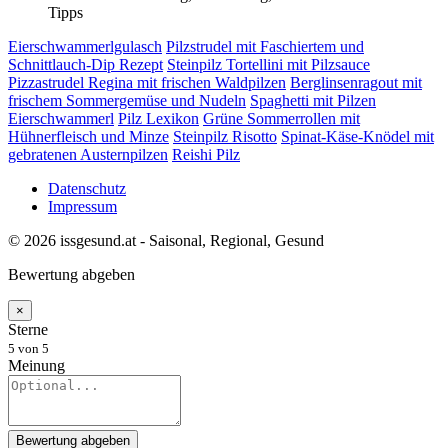
Tipps
Eierschwammerlgulasch
Pilzstrudel mit Faschiertem und
Schnittlauch-Dip Rezept
Steinpilz Tortellini mit Pilzsauce
Pizzastrudel Regina mit frischen Waldpilzen
Berglinsenragout mit
frischem Sommergemüse und Nudeln
Spaghetti mit Pilzen
Eierschwammerl
Pilz Lexikon
Grüne Sommerrollen mit
Hühnerfleisch und Minze
Steinpilz Risotto
Spinat-Käse-Knödel mit
gebratenen Austernpilzen
Reishi Pilz
Datenschutz
Impressum
© 2026 issgesund.at - Saisonal, Regional, Gesund
Bewertung abgeben
×
Sterne
5
von 5
Meinung
Bewertung abgeben