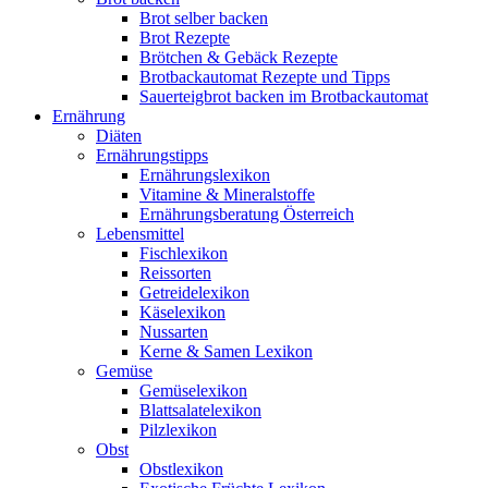
Brot selber backen
Brot Rezepte
Brötchen & Gebäck Rezepte
Brotbackautomat Rezepte und Tipps
Sauerteigbrot backen im Brotbackautomat
Ernährung
Diäten
Ernährungstipps
Ernährungslexikon
Vitamine & Mineralstoffe
Ernährungsberatung Österreich
Lebensmittel
Fischlexikon
Reissorten
Getreidelexikon
Käselexikon
Nussarten
Kerne & Samen Lexikon
Gemüse
Gemüselexikon
Blattsalatelexikon
Pilzlexikon
Obst
Obstlexikon