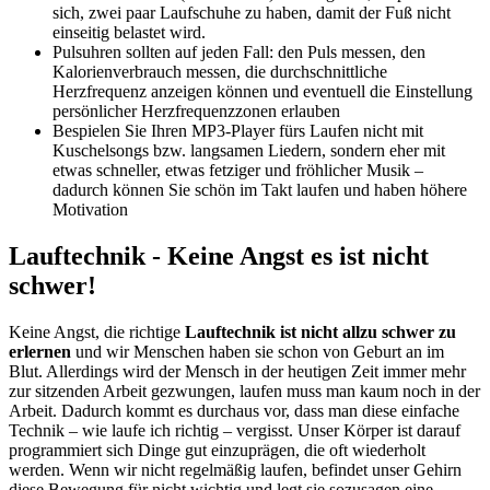
sich, zwei paar Laufschuhe zu haben, damit der Fuß nicht
einseitig belastet wird.
Pulsuhren sollten auf jeden Fall: den Puls messen, den
Kalorienverbrauch messen, die durchschnittliche
Herzfrequenz anzeigen können und eventuell die Einstellung
persönlicher Herzfrequenzzonen erlauben
Bespielen Sie Ihren MP3-Player fürs Laufen nicht mit
Kuschelsongs bzw. langsamen Liedern, sondern eher mit
etwas schneller, etwas fetziger und fröhlicher Musik –
dadurch können Sie schön im Takt laufen und haben höhere
Motivation
Lauftechnik - Keine Angst es ist nicht
schwer!
Keine Angst, die richtige
Lauftechnik ist nicht allzu schwer zu
erlernen
und wir Menschen haben sie schon von Geburt an im
Blut. Allerdings wird der Mensch in der heutigen Zeit immer mehr
zur sitzenden Arbeit gezwungen, laufen muss man kaum noch in der
Arbeit. Dadurch kommt es durchaus vor, dass man diese einfache
Technik – wie laufe ich richtig – vergisst. Unser Körper ist darauf
programmiert sich Dinge gut einzuprägen, die oft wiederholt
werden. Wenn wir nicht regelmäßig laufen, befindet unser Gehirn
diese Bewegung für nicht wichtig und legt sie sozusagen eine