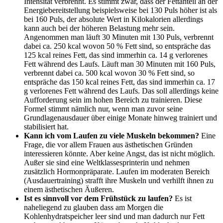
Intensität verbrennt. Es stimmt zwar, dass der Fettanteil an der
Energiebereitstellung beispielsweise bei 130 Puls höher ist als
bei 160 Puls, der absolute Wert in Kilokalorien allerdings
kann auch bei der höheren Belastung mehr sein.
Angenommen man läuft 30 Minuten mit 130 Puls, verbrennt
dabei ca. 250 kcal wovon 50 % Fett sind, so entspräche das
125 kcal reines Fett, das sind immerhin ca. 14 g verlorenes
Fett während des Laufs. Läuft man 30 Minuten mit 160 Puls,
verbrennt dabei ca. 500 kcal wovon 30 % Fett sind, so
entspräche das 150 kcal reines Fett, das sind immerhin ca. 17
g verlorenes Fett während des Laufs. Das soll allerdings keine
Aufforderung sein im hohen Bereich zu trainieren. Diese
Formel stimmt nämlich nur, wenn man zuvor seine
Grundlagenausdauer über einige Monate hinweg trainiert und
stabilisiert hat.
Kann ich vom Laufen zu viele Muskeln bekommen?
Eine
Frage, die vor allem Frauen aus ästhetischen Gründen
interessieren könnte. Aber keine Angst, das ist nicht möglich.
Außer sie sind eine Weltklassesprinterin und nehmen
zusätzlich Hormonpräparate. Laufen im moderaten Bereich
(Ausdauertraining) strafft ihre Muskeln und verhilft ihnen zu
einem ästhetischen Äußeren.
Ist es sinnvoll vor dem Frühstück zu laufen?
Es ist
naheliegend zu glauben dass am Morgen die
Kohlenhydratspeicher leer sind und man dadurch nur Fett