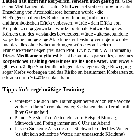
Laufen hält nicht nur körperlich, sondern auch geistig fit.
Gäbe
es ein Medikament, das : - den Stoffwechsel verbessern würde - die
Entstehung von Arteriosklerose hemmen würde - die
Fließeigenschaften des Blutes in Verbindung mit einem
antithrombotischen Effekt verbessern würde - dem Effekt von
Korpulenz entgegenwirken würde - optimale Entwicklung des
Körpers und des Verstandes bevorzugen würde - altersgebundene
körperliche und geistige Abnahme der Leistung verringern würde -
und das alles ohne Nebenwirkungen würde es auf jedem
Frühstücksteller liegen (frei nach Prof. Dr. h.c. mult. W. Hollmann).
Dieses Medikament gibt es!
Es ist bekannt als passendes, einzelnes
körperliches Training des Kindes bis ins hohe Alter
. Mittlerweile
gibt es unzählige Studien die belegen, dass regelmäßige Bewegung
sogar Krebs vorbeugen und das Risiko an bestimmten Krebsarten zu
erkranken um 30-40% senken kann.
Tipps für's regelmäßige Training
schreiben Sie sich Ihre Trainingseinheiten schon eine Woche
vorher in Ihren Terminkalender, Sie haben einen Termin mit
Ihrer Gesundheit!
Planen Sie sich fixe Zeiten ein, zum Beispiel Montag,
Mittwoch und Freitag immer um 6 Uhr am Abend
Lassen Sie keine Ausrede zu – Stichwort: schlechtes Wetter
(es gibt kein schlechtes Wetter, nur unpassende Kleidung)