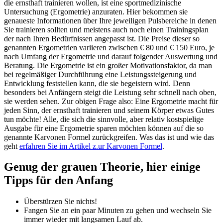
die ernsthaft trainieren wollen, ist eine sportmedizinische
Untersuchung (Ergometrie) anzuraten. Hier bekommen sie
genaueste Informationen über Ihre jeweiligen Pulsbereiche in denen
Sie trainieren sollten und meistens auch noch einen Trainingsplan
der nach Ihren Bedürfnissen angepasst ist. Die Preise dieser so
genannten Ergometrien variieren zwischen € 80 und € 150 Euro, je
nach Umfang der Ergometrie und darauf folgender Auswertung und
Beratung. Die Ergometrie ist ein großer Motivationsfaktor, da man
bei regelmäßiger Durchführung eine Leistungssteigerung und
Entwicklung feststellen kann, die sie begeistern wird. Denn
besonders bei Anfängern steigt die Leistung sehr schnell nach oben,
sie werden sehen. Zur obigen Frage also: Eine Ergometrie macht für
jeden Sinn, der ernsthaft trainieren und seinem Körper etwas Gutes
tun möchte! Alle, die sich die sinnvolle, aber relativ kostspielige
Ausgabe für eine Ergometrie sparen möchten können auf die so
genannte Karvonen Formel zurückgreifen. Was das ist und wie das
geht
erfahren Sie im Artikel z.ur Karvonen Formel
.
Genug der grauen Theorie, hier einige
Tipps für den Anfang
Überstürzen Sie nichts!
Fangen Sie an ein paar Minuten zu gehen und wechseln Sie
immer wieder mit langsamen Lauf ab.