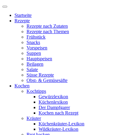
Startseite
Rezepte
Rezepte nach Zutaten
Rezepte nach Themen
Frühstück
Snacks
Vorspeisen
Suppen
Hauptspeisen
Beilagen
Salate
Süsse Rezepte
Obst- & Gemüsesäfte
Kochen
Kochtipps
Gewürzlexikon
Küchenlexikon
Der Dampfgarer
Kochen nach Rezept
Kräuter
Küchenkräuter-Lexikon
Wildkräuter-Lexikon
Brot backen