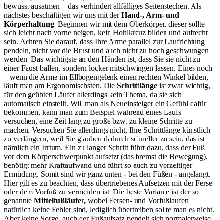
bewusst ausatmen – das verhindert allfälliges Seitenstechen. Als
nächstes beschäftigen wir uns mit der
Hand-, Arm- und
Körperhaltung
. Beginnen wir mit dem Oberkörper, dieser sollte
sich leicht nach vorne neigen, kein Hohlkreuz bilden und aufrecht
sein. Achten Sie darauf, dass Ihre Arme parallel zur Laufrichtung
pendeln, nicht vor die Brust und auch nicht zu hoch geschwungen
werden. Das wichtigste an den Händen ist, dass Sie sie nicht zu
einer Faust ballen, sondern locker mitschwingen lassen. Eines noch
– wenn die Arme im Ellbogengelenk einen rechten Winkel bilden,
läuft man am Ergonomischsten. Die
Schrittlänge
ist zwar wichtig,
für den geübten Läufer allerdings kein Thema, da sie sich
automatisch einstellt. Will man als Neueinsteiger ein Gefühl dafür
bekommen, kann man zum Beispiel während eines Laufs
versuchen, eine Zeit lang zu große bzw. zu kleine Schritte zu
machen. Versuchen Sie allerdings nicht, Ihre Schrittlänge künstlich
zu verlängern, weil Sie glauben dadurch schneller zu sein, das ist
nämlich ein Irrtum. Ein zu langer Schritt führt dazu, dass der Fuß
vor dem Körperschwerpunkt aufsetzt (das bremst die Bewegung),
benötigt mehr Kraftaufwand und führt so auch zu vorzeitiger
Ermüdung. Somit sind wir ganz unten - bei den Füßen - angelangt.
Hier gilt es zu beachten, dass übertriebenes Aufsetzen mit der Ferse
oder dem Vorfuß zu vermeiden ist. Die beste Variante ist der so
genannte
Mittelfußläufer,
wobei Fersen- und Vorfußlaufen
natürlich keine Fehler sind, lediglich übertreiben sollte man es nicht.
Aber keine Sorge, auch der Fußaufsatz pendelt sich normalerweise