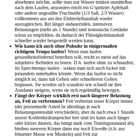
abnehmen möchte, sollte man nur Wasser trinken unmittelbar
nach dem Laufen, ansonsten reicht ein G'spritzter Apfelsaft
oder andere ungesüßte Fruchtsäfte (1/3 Saft, 2/3 Wasser)
vollkommen aus um den Elektrolythaushalt wieder
auszugleichen. Bei länger andauernden, intensiven
Belastungen (mehr als 1 Stunde) sind isotonische Getränke
schon zu empfehlen, da dadurch der Flüssigkeitshaushalt
schneller wieder hergestellt werden kann.
Wie kann ich auch ohne Pulsuhr in einigermaßen
richtigem Tempo laufen?
Wenn man laufen
gesundheitsfördernd betreiben will, reicht es meist auf das
subjektive Befinden zu hören. D.h. laufen ohne zu schnaufen;
im Sprechtempo laufen - sodass man sich noch locker mit
jemandem unterhalten könnte. Wenn das laufen so nicht
möglich ist, dann mit Gehen oder schnellerem Gehen
beginnen. Sie werden sich wundern wie schnell sie ihre
Ausdauer steigern, wenn sie sich regelmäßig bewegen.
Fängt der Körper wirklich erst nach längerer Belastung
an, Fett zu verbrennen?
Fett verbrennt unser Körper immer
(der prozentuelle Anteil ist allerdings je nach
Belastungsintensität verschieden), aber da nach etwa 1 Stunde
unsere Kohlenhydratspeicher leer sind (es kann auch länger
oder kürzer dauern, das hängt stark vom Trainingszustand ab),
bleiben unserem Körper dann nur noch Eiweiße (z.b: aus
fettarmer Masse wie Muskeln) und Fett zur