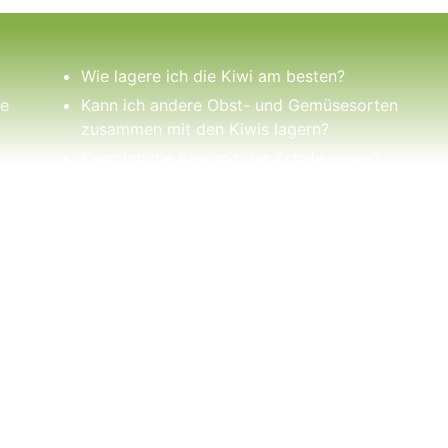
Wie lagere ich die Kiwi am besten?
ie
Kann ich andere Obst- und Gemüsesorten
zusammen mit den Kiwis lagern?
Kann ich die Kiwi mit der Schale essen?