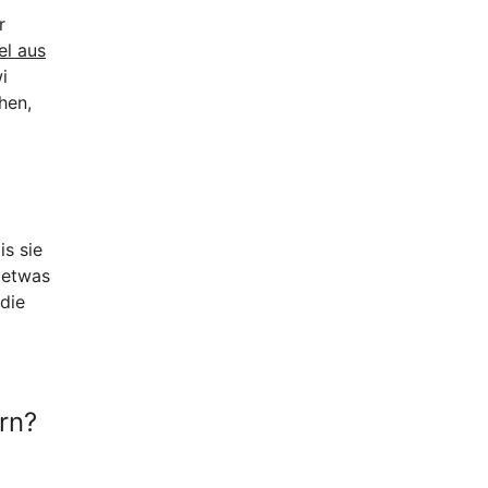
r
el aus
i
hen,
s sie
 etwas
 die
rn?