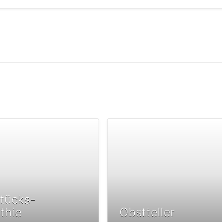
tücks-
thie
Obstteller