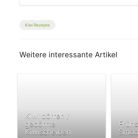
Kiwi Rezepte
Weitere interessante Artikel
Kiwi dörren /
gedörrte
Frühs
Kiwischeiben
Smoo