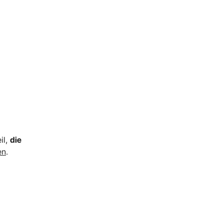
il,
die
en
.