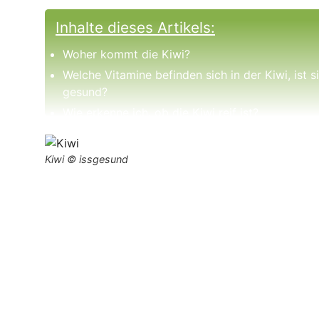
Inhalte dieses Artikels:
Woher kommt die Kiwi?
Welche Vitamine befinden sich in der Kiwi, ist s
gesund?
Wie erkenne ich, ob die Kiwi reif ist?
Kiwi © issgesund