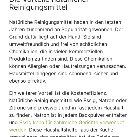
Weißwäsche auffrischen
Reinigungsmittel
Schuhpflege
Böden sauber halten
Natürliche Reinigungsmittel haben in den letzten
Reinigung von Elektrogeräten
Jahren zunehmend an Popularität gewonnen. Der
Grund dafür liegt auf der Hand: Sie sind
Geruchsbekämpfung in Abflüssen und
umweltfreundlich und frei von schädlichen
Mülleimern
Chemikalien, die in vielen kommerziellen
Produkten zu finden sind. Diese Chemikalien
können Allergien oder Hautreizungen verursachen.
Hausmittel hingegen sind schonend, sicher und
ebenso effektiv.
Ein weiterer Vorteil ist die Kosteneffizienz.
Natürliche Reinigungsmittel wie Essig, Natron oder
Zitrone sind preiswert und in fast jedem Haushalt
zu finden. Natron ist in jedem Backpulver enthalten
und
Essig kann für zahlreiche Gerichte verwendet
werden
. Diese Haushaltshelfer aus der Küche
ermöglichen eine nachhaltige Art der Reinigung,