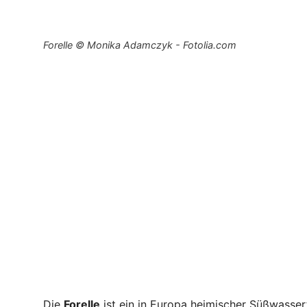
Forelle © Monika Adamczyk - Fotolia.com
Die
Forelle
ist ein in Europa heimischer Süßwasserf