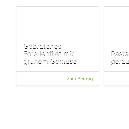
Gebratenes
Forellenfilet mit
Pasta
grünem Gemüse
geräu
zum Beitrag