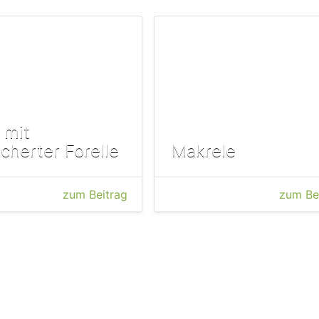
 mit
cherter Forelle
Makrele
zum Beitrag
zum Be