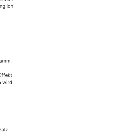
nglich
gramm.
Effekt
h wird
Salz