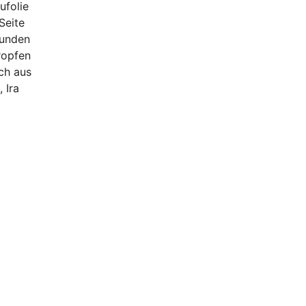
ufolie
Seite
tunden
ropfen
ch aus
 Ira