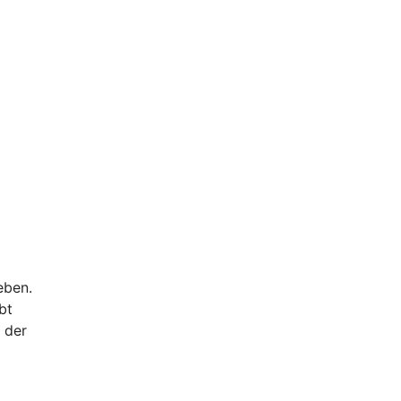
eben.
bt
 der