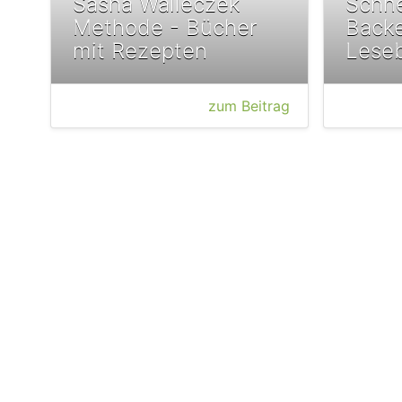
Sasha Walleczek
Schne
Methode - Bücher
Backe
mit Rezepten
Leseb
zum Beitrag