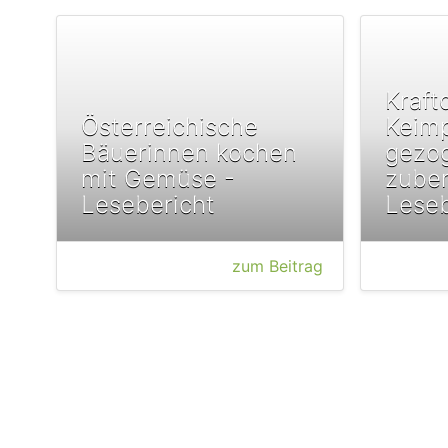
Kraft
Österreichische
Keimp
Bäuerinnen kochen
gezog
mit Gemüse -
zuber
Lesebericht
Leseb
zum Beitrag