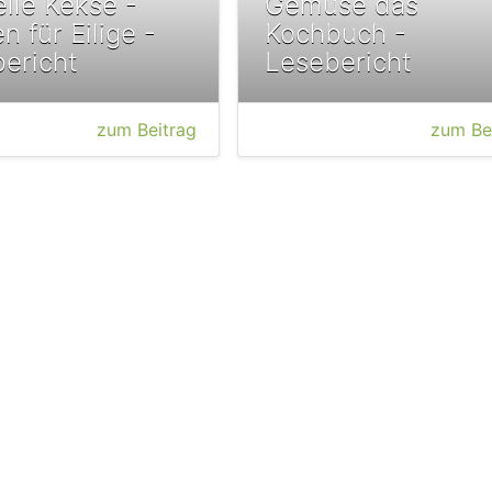
lle Kekse -
Gemüse das
n für Eilige -
Kochbuch -
ericht
Lesebericht
zum Beitrag
zum Be