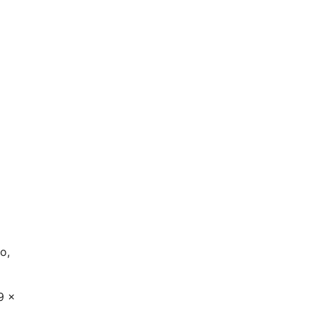
o,
9 x