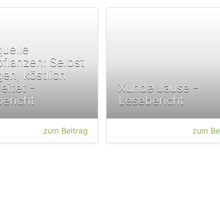
quelle
flanzen: Selbst
en, köstlich
eitet -
Xunde Jause -
ericht
Lesebericht
zum Beitrag
zum Be