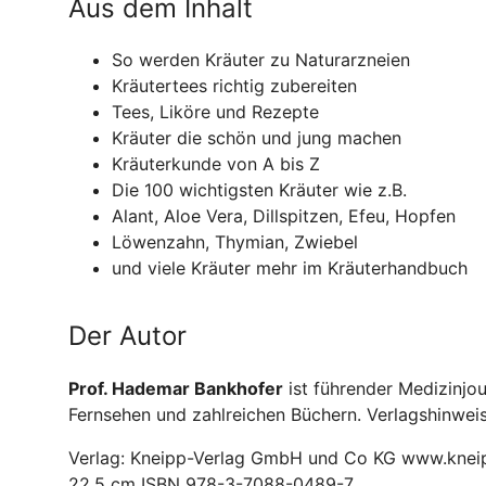
Aus dem Inhalt
So werden Kräuter zu Naturarzneien
Kräutertees richtig zubereiten
Tees, Liköre und Rezepte
Kräuter die schön und jung machen
Kräuterkunde von A bis Z
Die 100 wichtigsten Kräuter wie z.B.
Alant, Aloe Vera, Dillspitzen, Efeu, Hopfen
Löwenzahn, Thymian, Zwiebel
und viele Kräuter mehr im Kräuterhandbuch
Der Autor
Prof. Hademar Bankhofer
ist führender Medizinjo
Fernsehen und zahlreichen Büchern. Verlagshinweis
Verlag: Kneipp-Verlag GmbH und Co KG www.kneip
22,5 cm ISBN 978-3-7088-0489-7