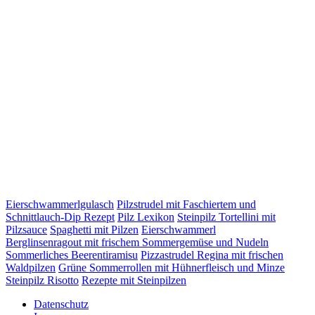
Eierschwammerlgulasch
Pilzstrudel mit Faschiertem und
Schnittlauch-Dip Rezept
Pilz Lexikon
Steinpilz Tortellini mit
Pilzsauce
Spaghetti mit Pilzen
Eierschwammerl
Berglinsenragout mit frischem Sommergemüse und Nudeln
Sommerliches Beerentiramisu
Pizzastrudel Regina mit frischen
Waldpilzen
Grüne Sommerrollen mit Hühnerfleisch und Minze
Steinpilz Risotto
Rezepte mit Steinpilzen
Datenschutz