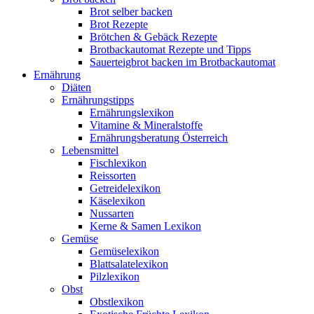
Brot selber backen
Brot Rezepte
Brötchen & Gebäck Rezepte
Brotbackautomat Rezepte und Tipps
Sauerteigbrot backen im Brotbackautomat
Ernährung
Diäten
Ernährungstipps
Ernährungslexikon
Vitamine & Mineralstoffe
Ernährungsberatung Österreich
Lebensmittel
Fischlexikon
Reissorten
Getreidelexikon
Käselexikon
Nussarten
Kerne & Samen Lexikon
Gemüse
Gemüselexikon
Blattsalatelexikon
Pilzlexikon
Obst
Obstlexikon