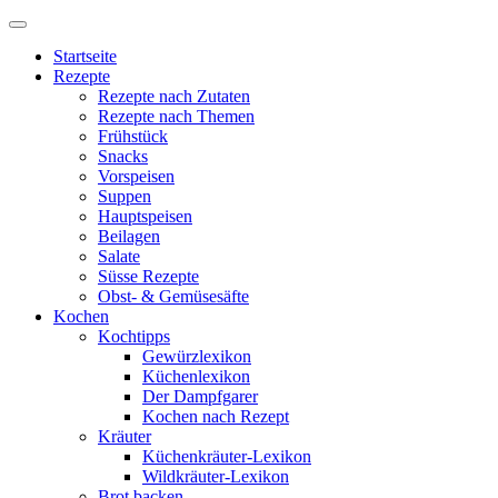
Startseite
Rezepte
Rezepte nach Zutaten
Rezepte nach Themen
Frühstück
Snacks
Vorspeisen
Suppen
Hauptspeisen
Beilagen
Salate
Süsse Rezepte
Obst- & Gemüsesäfte
Kochen
Kochtipps
Gewürzlexikon
Küchenlexikon
Der Dampfgarer
Kochen nach Rezept
Kräuter
Küchenkräuter-Lexikon
Wildkräuter-Lexikon
Brot backen