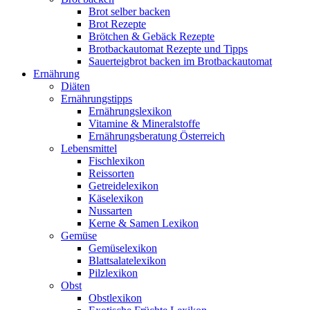
Brot selber backen
Brot Rezepte
Brötchen & Gebäck Rezepte
Brotbackautomat Rezepte und Tipps
Sauerteigbrot backen im Brotbackautomat
Ernährung
Diäten
Ernährungstipps
Ernährungslexikon
Vitamine & Mineralstoffe
Ernährungsberatung Österreich
Lebensmittel
Fischlexikon
Reissorten
Getreidelexikon
Käselexikon
Nussarten
Kerne & Samen Lexikon
Gemüse
Gemüselexikon
Blattsalatelexikon
Pilzlexikon
Obst
Obstlexikon