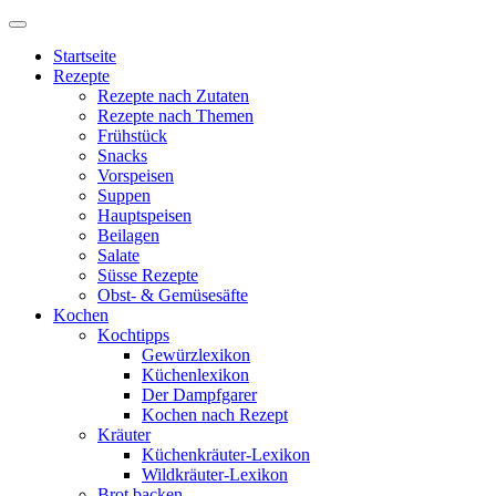
Startseite
Rezepte
Rezepte nach Zutaten
Rezepte nach Themen
Frühstück
Snacks
Vorspeisen
Suppen
Hauptspeisen
Beilagen
Salate
Süsse Rezepte
Obst- & Gemüsesäfte
Kochen
Kochtipps
Gewürzlexikon
Küchenlexikon
Der Dampfgarer
Kochen nach Rezept
Kräuter
Küchenkräuter-Lexikon
Wildkräuter-Lexikon
Brot backen