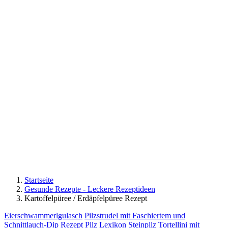
Startseite
Gesunde Rezepte - Leckere Rezeptideen
Kartoffelpüree / Erdäpfelpüree Rezept
Eierschwammerlgulasch
Pilzstrudel mit Faschiertem und
Schnittlauch-Dip Rezept
Pilz Lexikon
Steinpilz Tortellini mit