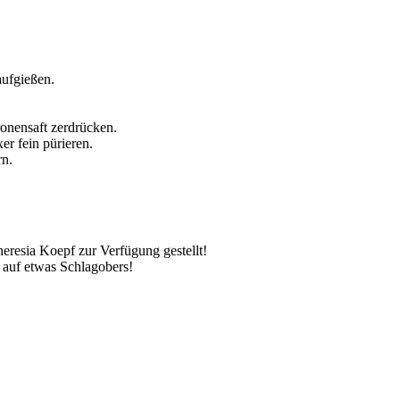
ufgießen.
onensaft zerdrücken.
r fein pürieren.
rn.
resia Koepf zur Verfügung gestellt!
e auf etwas Schlagobers!