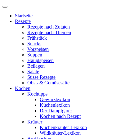
Startseite
Rezepte
Rezepte nach Zutaten
Rezepte nach Themen
Frühstück
Snacks
Vorspeisen
Suppen
Hauptspeisen
Beilagen
Salate
Süsse Rezepte
Obst- & Gemüsesäfte
Kochen
Kochtipps
Gewürzlexikon
Küchenlexikon
Der Dampfgarer
Kochen nach Rezept
Kräuter
Küchenkräuter-Lexikon
Wildkräuter-Lexikon
Brot backen