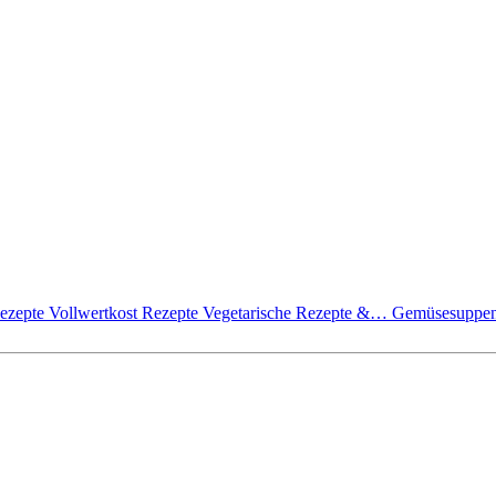
Rezepte
Vollwertkost Rezepte
Vegetarische Rezepte &…
Gemüsesuppen