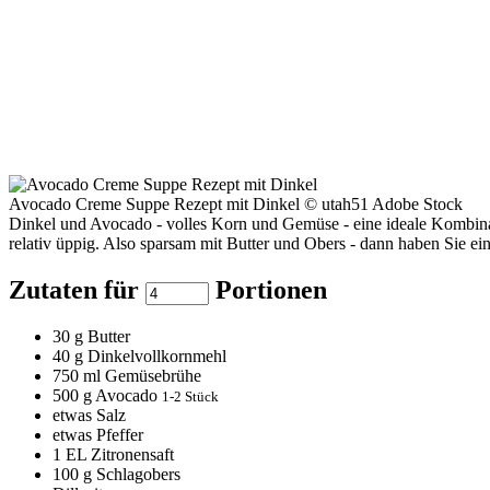
Avocado Creme Suppe Rezept mit Dinkel © utah51 Adobe Stock
Dinkel und Avocado - volles Korn und Gemüse - eine ideale Kombinatio
relativ üppig. Also sparsam mit Butter und Obers - dann haben Sie e
Zutaten für
Portionen
30
g Butter
40
g Dinkelvollkornmehl
750
ml Gemüsebrühe
500
g Avocado
1-2 Stück
etwas Salz
etwas Pfeffer
1
EL Zitronensaft
100
g Schlagobers