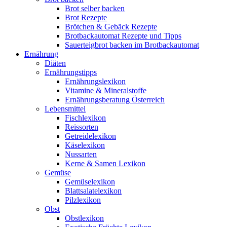
Brot selber backen
Brot Rezepte
Brötchen & Gebäck Rezepte
Brotbackautomat Rezepte und Tipps
Sauerteigbrot backen im Brotbackautomat
Ernährung
Diäten
Ernährungstipps
Ernährungslexikon
Vitamine & Mineralstoffe
Ernährungsberatung Österreich
Lebensmittel
Fischlexikon
Reissorten
Getreidelexikon
Käselexikon
Nussarten
Kerne & Samen Lexikon
Gemüse
Gemüselexikon
Blattsalatelexikon
Pilzlexikon
Obst
Obstlexikon