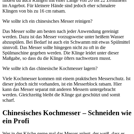
findest du auch Klingen mit einer Länge von 20 bis 22 Zentimeter
im Angebot. Für kleinere Hände sind jedoch eher schmalere
Klingen von bis zu 16 cm ratsam.
Wie sollte ich ein chinesisches Messer reinigen?
Das Messer sollte am besten nach jeder Anwendung gereinigt
werden. Dazu ist das Messer vorzugsweise unter heißem Wasser
abzuspülen. Bei Bedarf ist auch ein Schwamm mit etwas Spülmittel
sinnvoll. Das Messer sollte hingegen nicht zu oft in die
Spülmaschine gegeben werden. Die Klinge leidet unter dieser
Maßgabe, so dass du die Klinge öfters nachwetzen musst.
Wie sollte ich das chinesische Kochmesser lagern?
Viele Kochmesser kommen mit einem praktischen Messerschutz. Ist
dieser jedoch nicht vorhanden, ist ein Messerblock ratsam. Hier
kann das Messer separat mit anderen Messern untergebracht
werden. Gleichzeitig bleibt die Klinge gut geschützt und somit
scharf.
Chinesisches Kochmesser – Schneiden wie
ein Profi
Wer in der Küche gerne mal das Messer anlegt, der weiß, dass es