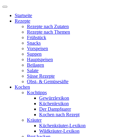
Startseite
Rezepte
Rezepte nach Zutaten
Rezepte nach Themen
Frühstück
Snacks
Vorspeisen
Suppen
Hauptspeisen
Beilagen
Salate
Süsse Rezepte
Obst- & Gemüsesäfte
Kochen
Kochtipps
Gewürzlexikon
Küchenlexikon
Der Dampfgarer
Kochen nach Rezept
Kräuter
Küchenkräuter-Lexikon
Wildkräuter-Lexikon
Brot backen