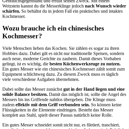
Gebrauchsgegenstand und erfüllt seinen Zweck. Mit einem
Wetzstein kannst du die Messerklinge jedoch
nach Wunsch wieder
schärfen.
So behältst du in jedem Fall ein praktisches und intaktes
Kochmesser.
Wozu brauche ich ein chinesisches
Kochmesser?
Viele Menschen lieben das Kochen. Sie zählen es sogar zu ihren
Hobbies dazu. Dabei gilt es nicht nur traditionelle Speisen, sondern
auch neue, moderne Gerichte zu zaubern. Damit dieses Vorhaben
gelingt, ist es wichtig, die
besten Küchenwerkzeuge zu nutzen.
Ein gutes Messer wie ein chinesisches Kochmesser zählt somit zum
Equipment schlichtweg dazu. Zu diesem Zweck muss es täglich
viele verschiedene Aufgaben übernehmen.
Dabei sollte das Messer zunächst
gut in der Hand liegen und eine
solide Balance besitzen.
Damit das möglich ist, sollte die Angel des
Messers bis ins Griffende nahtlos übergeben. Die Klinge muss
zudem
effektiv mit dem Griff verbunden sein.
So können keine
Flüssigkeiten in die Elemente eindringen. Besteht das Messer
komplett aus Stahl, spielt dieser Passus natürlich keine Rolle.
Ein gutes Messer schneidet somit nicht nur, es filetiert, tranchiert,