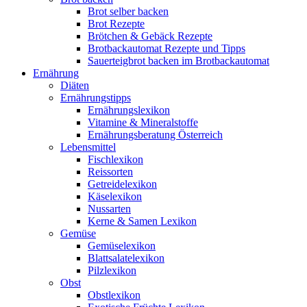
Brot selber backen
Brot Rezepte
Brötchen & Gebäck Rezepte
Brotbackautomat Rezepte und Tipps
Sauerteigbrot backen im Brotbackautomat
Ernährung
Diäten
Ernährungstipps
Ernährungslexikon
Vitamine & Mineralstoffe
Ernährungsberatung Österreich
Lebensmittel
Fischlexikon
Reissorten
Getreidelexikon
Käselexikon
Nussarten
Kerne & Samen Lexikon
Gemüse
Gemüselexikon
Blattsalatelexikon
Pilzlexikon
Obst
Obstlexikon