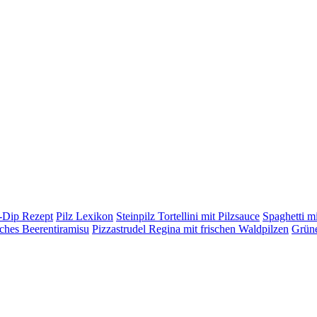
h-Dip Rezept
Pilz Lexikon
Steinpilz Tortellini mit Pilzsauce
Spaghetti mi
ches Beerentiramisu
Pizzastrudel Regina mit frischen Waldpilzen
Grüne