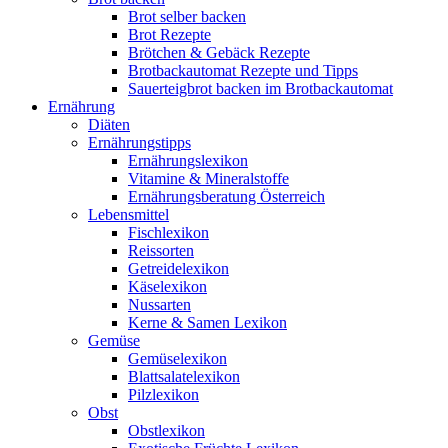
Brot selber backen
Brot Rezepte
Brötchen & Gebäck Rezepte
Brotbackautomat Rezepte und Tipps
Sauerteigbrot backen im Brotbackautomat
Ernährung
Diäten
Ernährungstipps
Ernährungslexikon
Vitamine & Mineralstoffe
Ernährungsberatung Österreich
Lebensmittel
Fischlexikon
Reissorten
Getreidelexikon
Käselexikon
Nussarten
Kerne & Samen Lexikon
Gemüse
Gemüselexikon
Blattsalatelexikon
Pilzlexikon
Obst
Obstlexikon