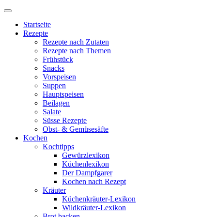
Startseite
Rezepte
Rezepte nach Zutaten
Rezepte nach Themen
Frühstück
Snacks
Vorspeisen
Suppen
Hauptspeisen
Beilagen
Salate
Süsse Rezepte
Obst- & Gemüsesäfte
Kochen
Kochtipps
Gewürzlexikon
Küchenlexikon
Der Dampfgarer
Kochen nach Rezept
Kräuter
Küchenkräuter-Lexikon
Wildkräuter-Lexikon
Brot backen