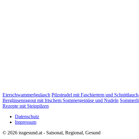
Eierschwammerlgulasch
Pilzstrudel mit Faschiertem und Schnittlauc
Berglinsenragout mit frischem Sommergemüse und Nudeln
Sommerli
Rezepte mit Steinpilzen
Datenschutz
Impressum
© 2026 issgesund.at - Saisonal, Regional, Gesund