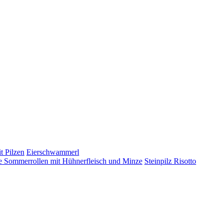
t Pilzen
Eierschwammerl
 Sommerrollen mit Hühnerfleisch und Minze
Steinpilz Risotto