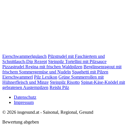
Eierschwammerlgulasch
Pilzstrudel mit Faschiertem und
Schnittlauch-Dip Rezept
Steinpilz Tortellini mit Pilzsauce
Pizzastrudel Regina mit frischen Waldpilzen
Berglinsenragout mit
frischem Sommergemüse und Nudeln
Spaghetti mit Pilzen
Eierschwammerl
Pilz Lexikon
Grüne Sommerrollen mit
Hühnerfleisch und Minze
Steinpilz Risotto
Spinat-Käse-Knödel mit
gebratenen Austernpilzen
Reishi Pilz
Datenschutz
Impressum
© 2026 issgesund.at - Saisonal, Regional, Gesund
Bewertung abgeben