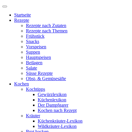
Startseite
Rezepte
Rezepte nach Zutaten
Rezepte nach Themen
Frühstück
Snacks
Vorspeisen
Suppen
Hauptspeisen
Beilagen
Salate
Süsse Rezepte
Obst- & Gemüsesäfte
Kochen
Kochtipps
Gewürzlexikon
Küchenlexikon
Der Dampfgarer
Kochen nach Rezept
Kräuter
Küchenkräuter-Lexikon
Wildkräuter-Lexikon
Brot backen