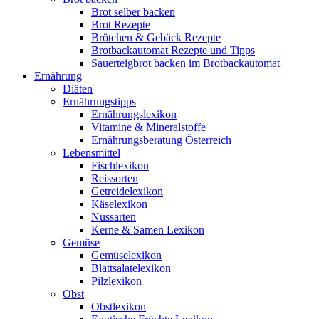
Brot selber backen
Brot Rezepte
Brötchen & Gebäck Rezepte
Brotbackautomat Rezepte und Tipps
Sauerteigbrot backen im Brotbackautomat
Ernährung
Diäten
Ernährungstipps
Ernährungslexikon
Vitamine & Mineralstoffe
Ernährungsberatung Österreich
Lebensmittel
Fischlexikon
Reissorten
Getreidelexikon
Käselexikon
Nussarten
Kerne & Samen Lexikon
Gemüse
Gemüselexikon
Blattsalatelexikon
Pilzlexikon
Obst
Obstlexikon