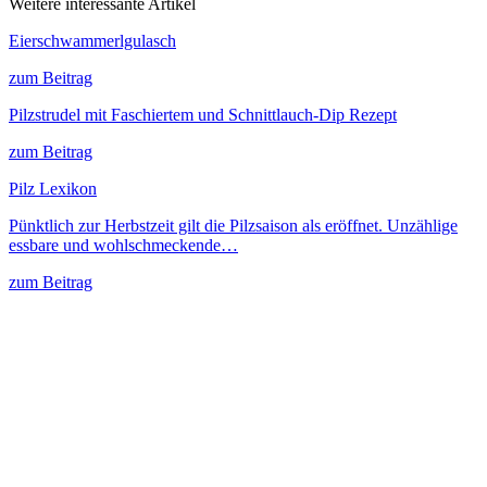
Weitere interessante Artikel
Eierschwammerlgulasch
zum Beitrag
Pilzstrudel mit Faschiertem und Schnittlauch-Dip Rezept
zum Beitrag
Pilz Lexikon
Pünktlich zur Herbstzeit gilt die Pilzsaison als eröffnet. Unzählige
essbare und wohlschmeckende…
zum Beitrag