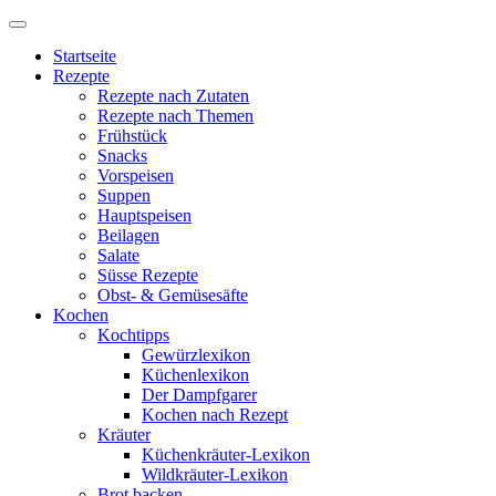
Startseite
Rezepte
Rezepte nach Zutaten
Rezepte nach Themen
Frühstück
Snacks
Vorspeisen
Suppen
Hauptspeisen
Beilagen
Salate
Süsse Rezepte
Obst- & Gemüsesäfte
Kochen
Kochtipps
Gewürzlexikon
Küchenlexikon
Der Dampfgarer
Kochen nach Rezept
Kräuter
Küchenkräuter-Lexikon
Wildkräuter-Lexikon
Brot backen