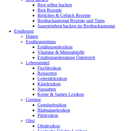
Brot selber backen
Brot Rezepte
Brötchen & Gebäck Rezepte
Brotbackautomat Rezepte und Tipps
Sauerteigbrot backen im Brotbackautomat
Ernährung
Diäten
Ernährungstipps
Ernährungslexikon
Vitamine & Mineralstoffe
Ernährungsberatung Österreich
Lebensmittel
Fischlexikon
Reissorten
Getreidelexikon
Käselexikon
Nussarten
Kerne & Samen Lexikon
Gemüse
Gemüselexikon
Blattsalatelexikon
Pilzlexikon
Obst
Obstlexikon