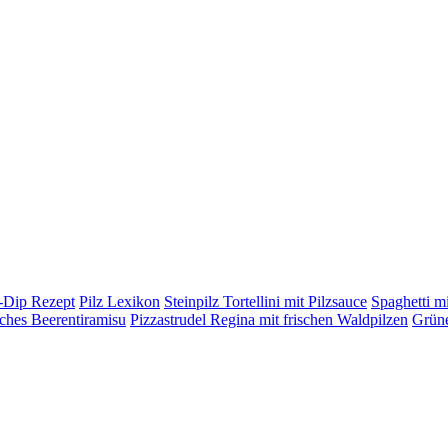
h-Dip Rezept
Pilz Lexikon
Steinpilz Tortellini mit Pilzsauce
Spaghetti mi
ches Beerentiramisu
Pizzastrudel Regina mit frischen Waldpilzen
Grüne