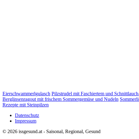
Eierschwammerlgulasch
Pilzstrudel mit Faschiertem und Schnittlauc
Berglinsenragout mit frischem Sommergemüse und Nudeln
Sommerli
Rezepte mit Steinpilzen
Datenschutz
Impressum
© 2026 issgesund.at - Saisonal, Regional, Gesund