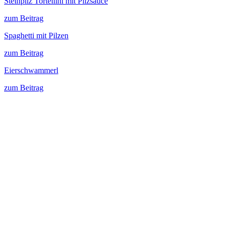
Steinpilz Tortellini mit Pilzsauce
zum Beitrag
Spaghetti mit Pilzen
zum Beitrag
Eierschwammerl
zum Beitrag