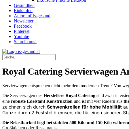
Exotische Früchte Lexikon
Gesundheit
Einkaufen
Autor auf Issgesund
Newsletter
Facebook
Pinterest
Youtube
Schreib uns!
Royal Catering Servierwagen A
Servierwagen entsprechen nicht mehr dem modernen Trend? Von wegen
Die Servierwagen des
Herstellers Royal Catering
sind zwar in erste
eine
robuste Edelstahl-Konstruktion
und ist mit vier Rädern aus
th
zeichnen sich durch
Schwenkrollen für hohe Mobilität
au
Ganze durch 2 Feststellbremsen, die für einen sicheren St
Die Belastbarkeit liegt bei stabilen 500 Kilo und 150 Kilo währe
Großküchen oder Restaurants.