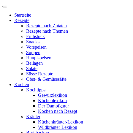
Startseite
Rezepte
Rezepte nach Zutaten
Rezepte nach Themen
Frühstück
Snacks
Vorspeisen
Suppen
Hauptspeisen
Beilagen
Salate
Süsse Rezepte
Obst- & Gemüsesäfte
Kochen
Kochtipps
Gewürzlexikon
Küchenlexikon
Der Dampfgarer
Kochen nach Rezept
Kräuter
Küchenkräuter-Lexikon
Wildkräuter-Lexikon
Brot backen