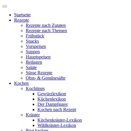
Startseite
Rezepte
Rezepte nach Zutaten
Rezepte nach Themen
Frühstück
Snacks
Vorspeisen
Suppen
Hauptspeisen
Beilagen
Salate
Süsse Rezepte
Obst- & Gemüsesäfte
Kochen
Kochtipps
Gewürzlexikon
Küchenlexikon
Der Dampfgarer
Kochen nach Rezept
Kräuter
Küchenkräuter-Lexikon
Wildkräuter-Lexikon
Brot backen