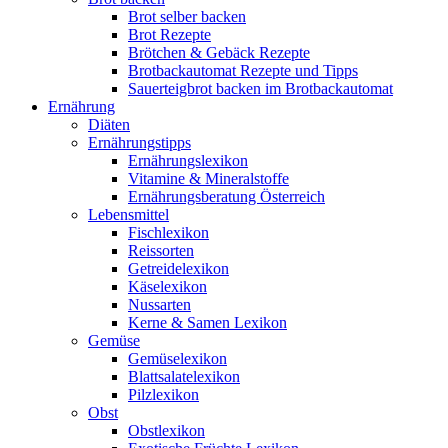
Brot selber backen
Brot Rezepte
Brötchen & Gebäck Rezepte
Brotbackautomat Rezepte und Tipps
Sauerteigbrot backen im Brotbackautomat
Ernährung
Diäten
Ernährungstipps
Ernährungslexikon
Vitamine & Mineralstoffe
Ernährungsberatung Österreich
Lebensmittel
Fischlexikon
Reissorten
Getreidelexikon
Käselexikon
Nussarten
Kerne & Samen Lexikon
Gemüse
Gemüselexikon
Blattsalatelexikon
Pilzlexikon
Obst
Obstlexikon