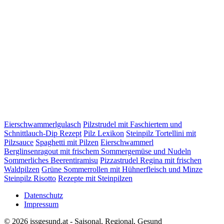
Eierschwammerlgulasch
Pilzstrudel mit Faschiertem und
Schnittlauch-Dip Rezept
Pilz Lexikon
Steinpilz Tortellini mit
Pilzsauce
Spaghetti mit Pilzen
Eierschwammerl
Berglinsenragout mit frischem Sommergemüse und Nudeln
Sommerliches Beerentiramisu
Pizzastrudel Regina mit frischen
Waldpilzen
Grüne Sommerrollen mit Hühnerfleisch und Minze
Steinpilz Risotto
Rezepte mit Steinpilzen
Datenschutz
Impressum
© 2026 issgesund.at - Saisonal, Regional, Gesund