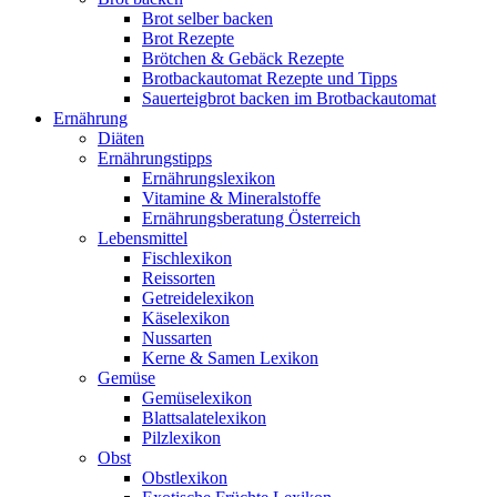
Brot selber backen
Brot Rezepte
Brötchen & Gebäck Rezepte
Brotbackautomat Rezepte und Tipps
Sauerteigbrot backen im Brotbackautomat
Ernährung
Diäten
Ernährungstipps
Ernährungslexikon
Vitamine & Mineralstoffe
Ernährungsberatung Österreich
Lebensmittel
Fischlexikon
Reissorten
Getreidelexikon
Käselexikon
Nussarten
Kerne & Samen Lexikon
Gemüse
Gemüselexikon
Blattsalatelexikon
Pilzlexikon
Obst
Obstlexikon