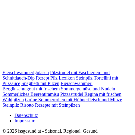
Eierschwammerlgulasch
Pilzstrudel mit Faschiertem und
Schnittlauch-Dip Rezept
Pilz Lexikon
Steinpilz Tortellini mit
Pilzsauce
Spaghetti mit Pilzen
Eierschwammerl
Berglinsenragout mit frischem Sommergemüse und Nudeln
Sommerliches Beerentiramisu
Pizzastrudel Regina mit frischen
Waldpilzen
Grüne Sommerrollen mit Hühnerfleisch und Minze
Steinpilz Risotto
Rezepte mit Steinpilzen
Datenschutz
Impressum
© 2026 issgesund.at - Saisonal, Regional, Gesund