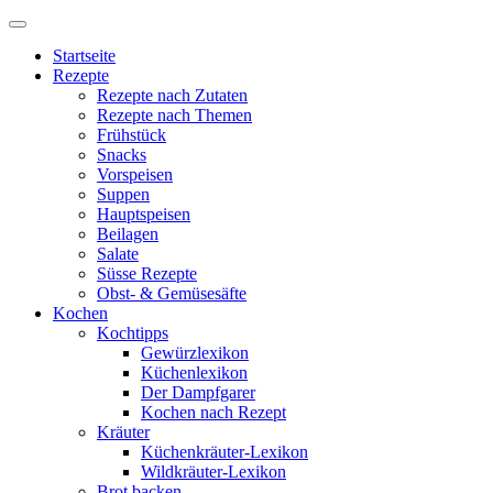
Startseite
Rezepte
Rezepte nach Zutaten
Rezepte nach Themen
Frühstück
Snacks
Vorspeisen
Suppen
Hauptspeisen
Beilagen
Salate
Süsse Rezepte
Obst- & Gemüsesäfte
Kochen
Kochtipps
Gewürzlexikon
Küchenlexikon
Der Dampfgarer
Kochen nach Rezept
Kräuter
Küchenkräuter-Lexikon
Wildkräuter-Lexikon
Brot backen