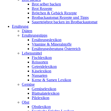
Brot selber backen
Brot Rezepte
Brötchen & Gebäck Rezepte
Brotbackautomat Rezepte und Tipps
Sauerteigbrot backen im Brotbackautomat
Ernährung
Diäten
Ernährungstipps
Ernährungslexikon
Vitamine & Mineralstoffe
Ernährungsberatung Österreich
Lebensmittel
Fischlexikon
Reissorten
Getreidelexikon
Käselexikon
Nussarten
Kerne & Samen Lexikon
Gemüse
Gemüselexikon
Blattsalatelexikon
Pilzlexikon
Obst
Obstlexikon