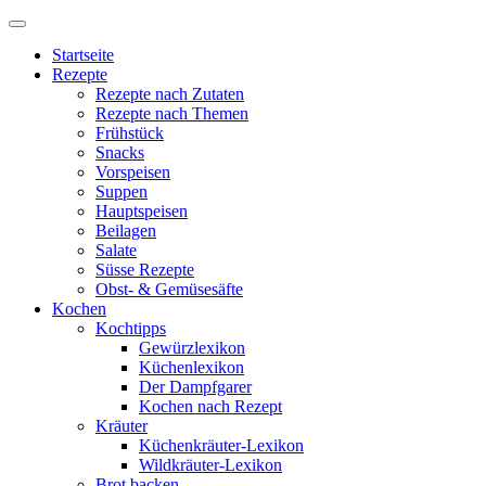
Startseite
Rezepte
Rezepte nach Zutaten
Rezepte nach Themen
Frühstück
Snacks
Vorspeisen
Suppen
Hauptspeisen
Beilagen
Salate
Süsse Rezepte
Obst- & Gemüsesäfte
Kochen
Kochtipps
Gewürzlexikon
Küchenlexikon
Der Dampfgarer
Kochen nach Rezept
Kräuter
Küchenkräuter-Lexikon
Wildkräuter-Lexikon
Brot backen