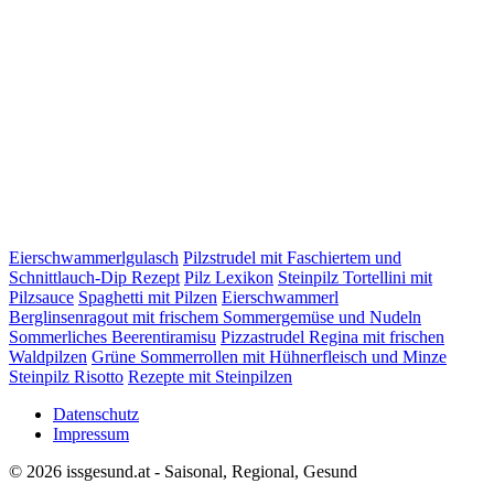
Eierschwammerlgulasch
Pilzstrudel mit Faschiertem und
Schnittlauch-Dip Rezept
Pilz Lexikon
Steinpilz Tortellini mit
Pilzsauce
Spaghetti mit Pilzen
Eierschwammerl
Berglinsenragout mit frischem Sommergemüse und Nudeln
Sommerliches Beerentiramisu
Pizzastrudel Regina mit frischen
Waldpilzen
Grüne Sommerrollen mit Hühnerfleisch und Minze
Steinpilz Risotto
Rezepte mit Steinpilzen
Datenschutz
Impressum
© 2026 issgesund.at - Saisonal, Regional, Gesund