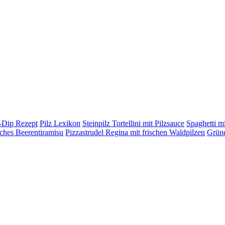
h-Dip Rezept
Pilz Lexikon
Steinpilz Tortellini mit Pilzsauce
Spaghetti mi
ches Beerentiramisu
Pizzastrudel Regina mit frischen Waldpilzen
Grüne