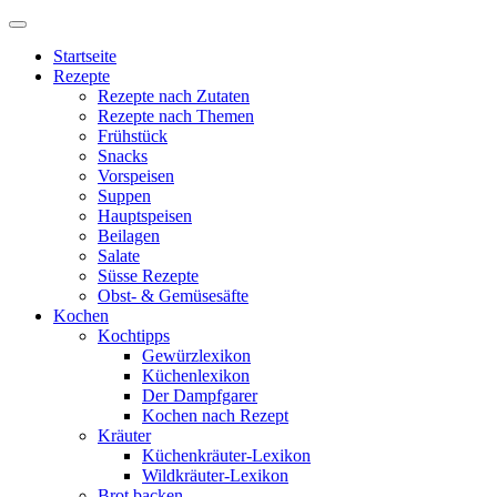
Startseite
Rezepte
Rezepte nach Zutaten
Rezepte nach Themen
Frühstück
Snacks
Vorspeisen
Suppen
Hauptspeisen
Beilagen
Salate
Süsse Rezepte
Obst- & Gemüsesäfte
Kochen
Kochtipps
Gewürzlexikon
Küchenlexikon
Der Dampfgarer
Kochen nach Rezept
Kräuter
Küchenkräuter-Lexikon
Wildkräuter-Lexikon
Brot backen