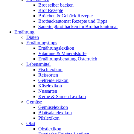
Brot selber backen
Brot Rezepte
Brötchen & Gebäck Rezepte
Brotbackautomat Rezepte und Tipps
Sauerteigbrot backen im Brotbackautomat
Ernährung
Diäten
Ernährungstipps
Ernährungslexikon
Vitamine & Mineralstoffe
Ernährungsberatung Österreich
Lebensmittel
Fischlexikon
Reissorten
Getreidelexikon
Käselexikon
Nussarten
Kerne & Samen Lexikon
Gemüse
Gemüselexikon
Blattsalatelexikon
Pilzlexikon
Obst
Obstlexikon