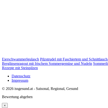
Eierschwammerlgulasch
Pilzstrudel mit Faschiertem und Schnittlauc
Berglinsenragout mit frischem Sommergemüse und Nudeln
Sommerli
Rezepte mit Steinpilzen
Datenschutz
Impressum
© 2026 issgesund.at - Saisonal, Regional, Gesund
Bewertung abgeben
×