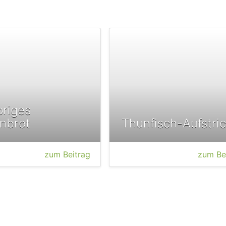
riges
nbrot
Thunfisch-Aufstri
zum Beitrag
zum Be