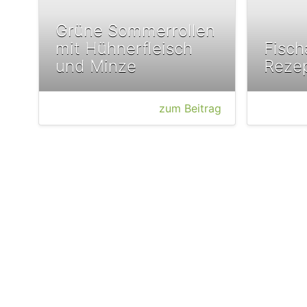
Grüne Sommerrollen
mit Hühnerfleisch
Fisch
und Minze
Reze
zum Beitrag