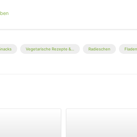
eben
Snacks
Vegetarische Rezepte &…
Radieschen
Flade