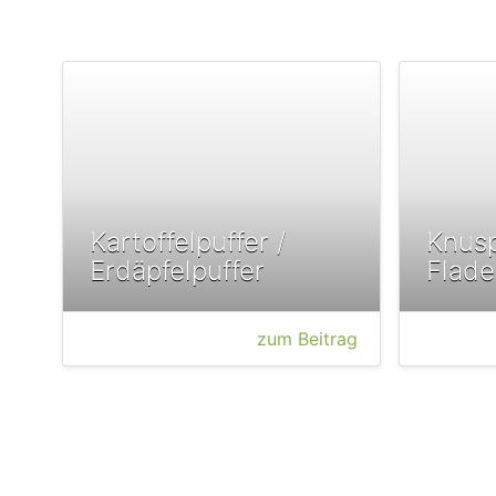
Kartoffelpuffer /
Knusp
Erdäpfelpuffer
Flade
zum Beitrag