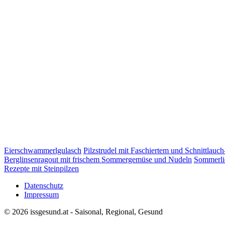
Eierschwammerlgulasch
Pilzstrudel mit Faschiertem und Schnittlauc
Berglinsenragout mit frischem Sommergemüse und Nudeln
Sommerli
Rezepte mit Steinpilzen
Datenschutz
Impressum
© 2026 issgesund.at - Saisonal, Regional, Gesund