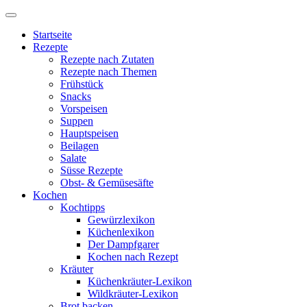
Startseite
Rezepte
Rezepte nach Zutaten
Rezepte nach Themen
Frühstück
Snacks
Vorspeisen
Suppen
Hauptspeisen
Beilagen
Salate
Süsse Rezepte
Obst- & Gemüsesäfte
Kochen
Kochtipps
Gewürzlexikon
Küchenlexikon
Der Dampfgarer
Kochen nach Rezept
Kräuter
Küchenkräuter-Lexikon
Wildkräuter-Lexikon
Brot backen