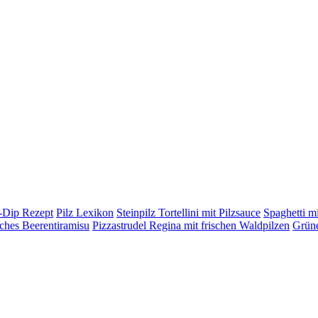
h-Dip Rezept
Pilz Lexikon
Steinpilz Tortellini mit Pilzsauce
Spaghetti mi
ches Beerentiramisu
Pizzastrudel Regina mit frischen Waldpilzen
Grüne