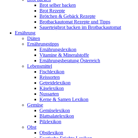
Brot selber backen
Brot Rezepte
Brötchen & Gebäck Rezepte
Brotbackautomat Rezepte und Tipps
Sauerteigbrot backen im Brotbackautomat
Ernährung
Diäten
Ernährungstipps
Ernährungslexikon
Vitamine & Mineralstoffe
Ernährungsberatung Österreich
Lebensmittel
Fischlexikon
Reissorten
Getreidelexikon
Käselexikon
Nussarten
Kerne & Samen Lexikon
Gemüse
Gemüselexikon
Blattsalatelexikon
Pilzlexikon
Obst
Obstlexikon