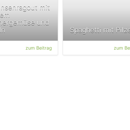
insenragout mit
hem
ergemüse und
ln
Spaghetti mit Pilz
zum Beitrag
zum Be