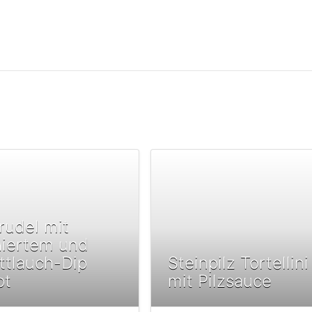
trudel mit
hiertem und
ttlauch-Dip
Steinpilz Tortellini
pt
mit Pilzsauce