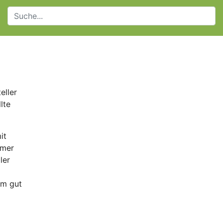
eller
lte
it
imer
ler
em gut