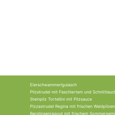
Eierschwammerlgulasch
Pilzstrudel mit Faschiertem und Schnittlau
Steinpilz Tortellini mit Pilzsauce
Pizzastrudel Regina mit frischen Waldpilzen
Berglinsenragout mit frischem Sommergem