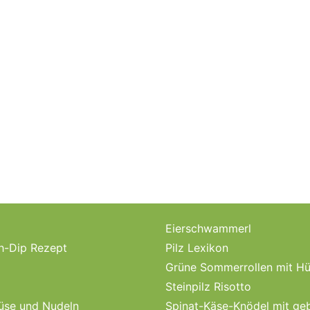
Eierschwammerl
ch-Dip Rezept
Pilz Lexikon
Grüne Sommerrollen mit Hü
Steinpilz Risotto
üse und Nudeln
Spinat-Käse-Knödel mit ge