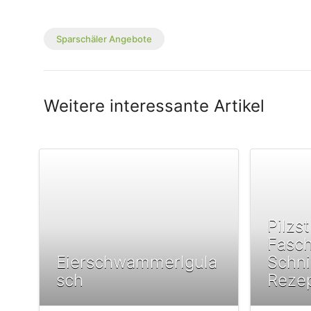
Sparschäler Angebote
Weitere interessante Artikel
Pilzs
Fasc
Eierschwammerlgula
Schni
sch
Reze