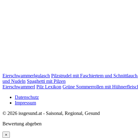
Eierschwammerlgulasch
Pilzstrudel mit Faschiertem und Schnittlauc
und Nudeln
Spaghetti mit Pilzen
Eierschwammerl
Pilz Lexikon
Grüne Sommerrollen mit Hühnerfleisc
Datenschutz
Impressum
© 2026 issgesund.at - Saisonal, Regional, Gesund
Bewertung abgeben
×