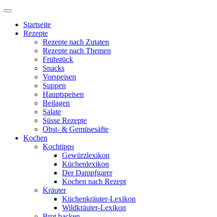
Startseite
Rezepte
Rezepte nach Zutaten
Rezepte nach Themen
Frühstück
Snacks
Vorspeisen
Suppen
Hauptspeisen
Beilagen
Salate
Süsse Rezepte
Obst- & Gemüsesäfte
Kochen
Kochtipps
Gewürzlexikon
Küchenlexikon
Der Dampfgarer
Kochen nach Rezept
Kräuter
Küchenkräuter-Lexikon
Wildkräuter-Lexikon
Brot backen