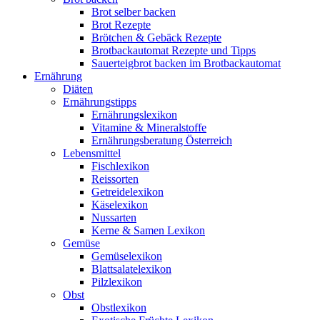
Brot selber backen
Brot Rezepte
Brötchen & Gebäck Rezepte
Brotbackautomat Rezepte und Tipps
Sauerteigbrot backen im Brotbackautomat
Ernährung
Diäten
Ernährungstipps
Ernährungslexikon
Vitamine & Mineralstoffe
Ernährungsberatung Österreich
Lebensmittel
Fischlexikon
Reissorten
Getreidelexikon
Käselexikon
Nussarten
Kerne & Samen Lexikon
Gemüse
Gemüselexikon
Blattsalatelexikon
Pilzlexikon
Obst
Obstlexikon