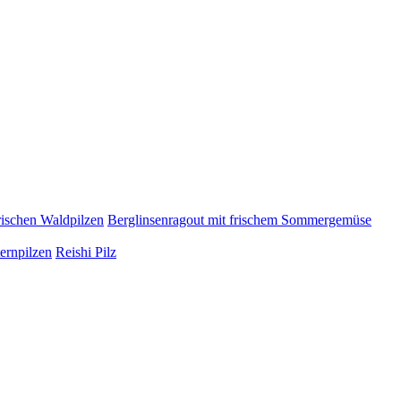
rischen Waldpilzen
Berglinsenragout mit frischem Sommergemüse
ernpilzen
Reishi Pilz