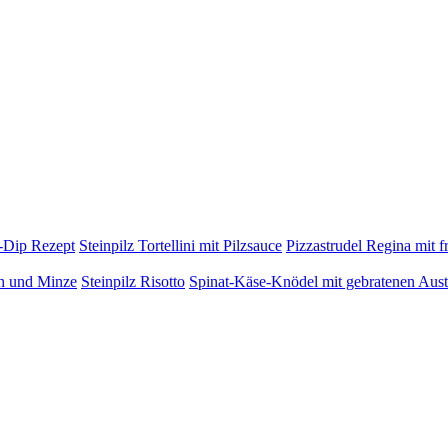
h-Dip Rezept
Steinpilz Tortellini mit Pilzsauce
Pizzastrudel Regina mit f
h und Minze
Steinpilz Risotto
Spinat-Käse-Knödel mit gebratenen Aust