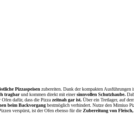
östliche Pizzaspeisen
zubereiten. Dank der kompakten Ausführungen is
ch tragbar
und kommen direkt mit einer
sinnvollen Schutzhaube.
Dabe
r Ofen dafür, dass die Pizza
zeitnah gar ist.
Über ein Tretlager, auf dem
en beim Backvorgang
bestmöglich verhindert. Nutze den Mimiuo Pi
Pizzen verspürst, ist der Ofen ebenso für die
Zubereitung von Fleisch