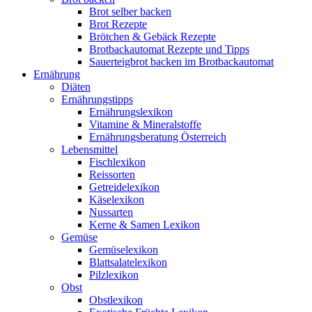
Brot selber backen
Brot Rezepte
Brötchen & Gebäck Rezepte
Brotbackautomat Rezepte und Tipps
Sauerteigbrot backen im Brotbackautomat
Ernährung
Diäten
Ernährungstipps
Ernährungslexikon
Vitamine & Mineralstoffe
Ernährungsberatung Österreich
Lebensmittel
Fischlexikon
Reissorten
Getreidelexikon
Käselexikon
Nussarten
Kerne & Samen Lexikon
Gemüse
Gemüselexikon
Blattsalatelexikon
Pilzlexikon
Obst
Obstlexikon