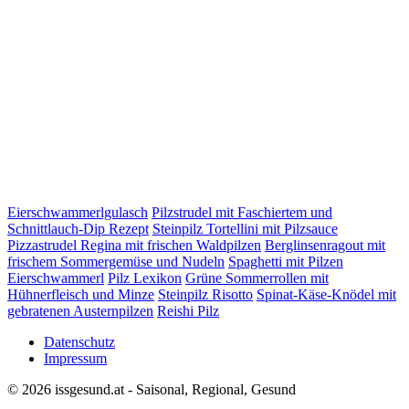
Eierschwammerlgulasch
Pilzstrudel mit Faschiertem und
Schnittlauch-Dip Rezept
Steinpilz Tortellini mit Pilzsauce
Pizzastrudel Regina mit frischen Waldpilzen
Berglinsenragout mit
frischem Sommergemüse und Nudeln
Spaghetti mit Pilzen
Eierschwammerl
Pilz Lexikon
Grüne Sommerrollen mit
Hühnerfleisch und Minze
Steinpilz Risotto
Spinat-Käse-Knödel mit
gebratenen Austernpilzen
Reishi Pilz
Datenschutz
Impressum
© 2026 issgesund.at - Saisonal, Regional, Gesund