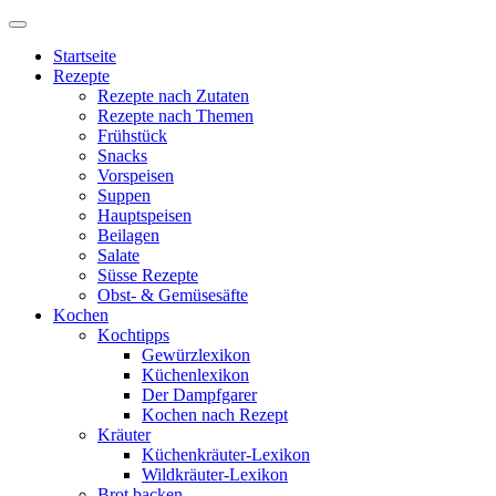
Startseite
Rezepte
Rezepte nach Zutaten
Rezepte nach Themen
Frühstück
Snacks
Vorspeisen
Suppen
Hauptspeisen
Beilagen
Salate
Süsse Rezepte
Obst- & Gemüsesäfte
Kochen
Kochtipps
Gewürzlexikon
Küchenlexikon
Der Dampfgarer
Kochen nach Rezept
Kräuter
Küchenkräuter-Lexikon
Wildkräuter-Lexikon
Brot backen