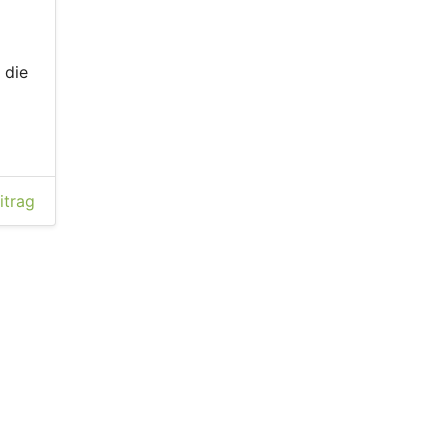
 die
itrag