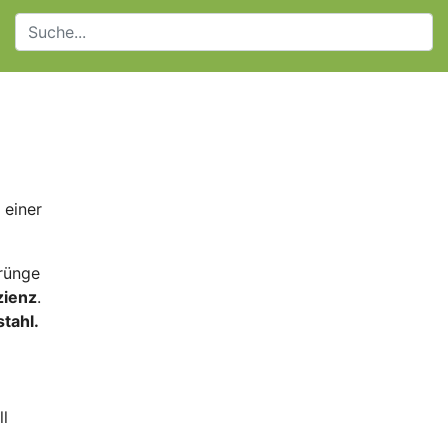
 einer
rünge
zienz
.
tahl.
ll