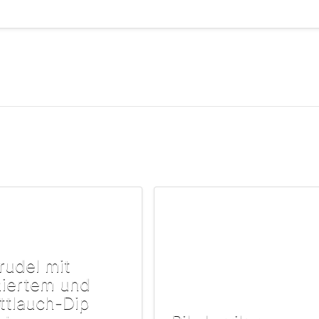
trudel mit
hiertem und
ttlauch-Dip