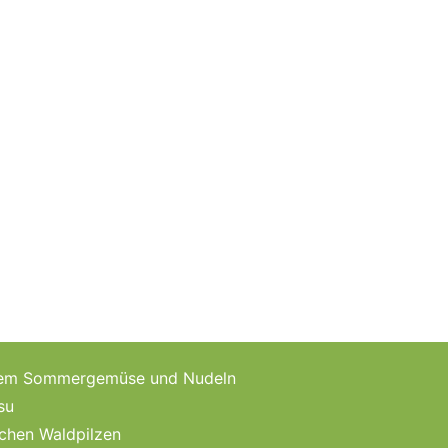
schem Sommergemüse und Nudeln
su
schen Waldpilzen