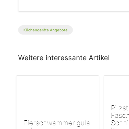
Küchengeräte Angebote
Weitere interessante Artikel
Pilzs
Fasc
Eierschwammerlgula
Schni