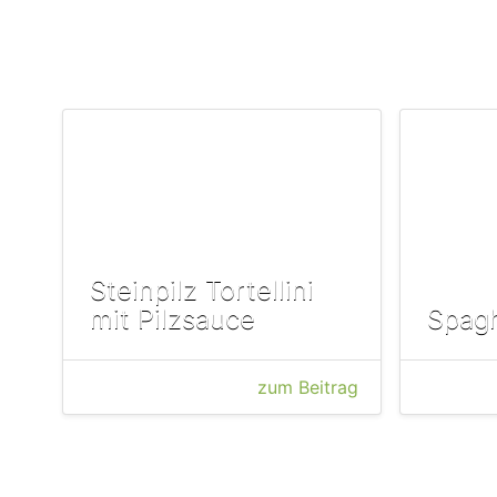
Steinpilz Tortellini
mit Pilzsauce
Spagh
zum Beitrag