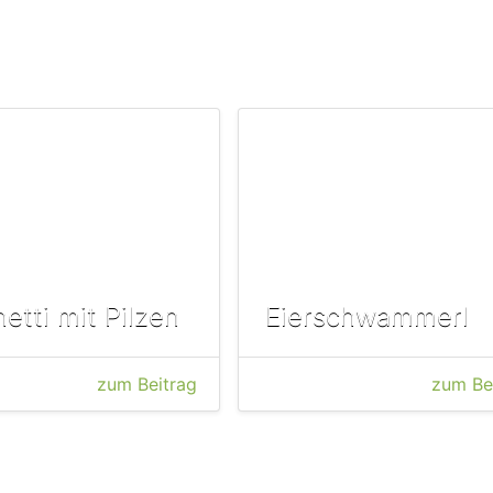
etti mit Pilzen
Eierschwammerl
zum Beitrag
zum Be