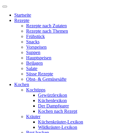
Startseite
Rezepte
Rezepte nach Zutaten
Rezepte nach Themen
Frühstück
Snacks
Vorspeisen
Suppen
Hauptspeisen
Beilagen
Salate
Süsse Rezepte
Obst- & Gemüsesäfte
Kochen
Kochtipps
Gewürzlexikon
Küchenlexikon
Der Dampfgarer
Kochen nach Rezept
Kräuter
Küchenkräuter-Lexikon
Wildkräuter-Lexikon
Brot backen