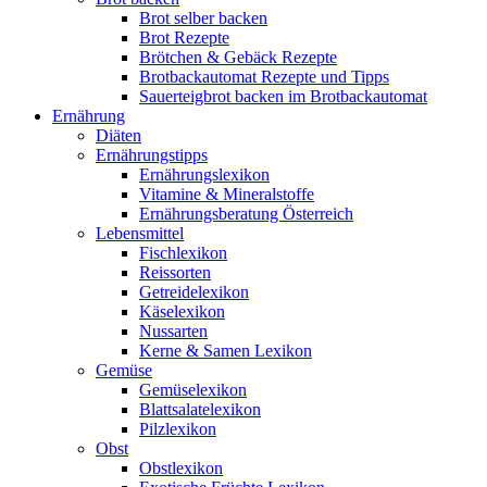
Brot selber backen
Brot Rezepte
Brötchen & Gebäck Rezepte
Brotbackautomat Rezepte und Tipps
Sauerteigbrot backen im Brotbackautomat
Ernährung
Diäten
Ernährungstipps
Ernährungslexikon
Vitamine & Mineralstoffe
Ernährungsberatung Österreich
Lebensmittel
Fischlexikon
Reissorten
Getreidelexikon
Käselexikon
Nussarten
Kerne & Samen Lexikon
Gemüse
Gemüselexikon
Blattsalatelexikon
Pilzlexikon
Obst
Obstlexikon