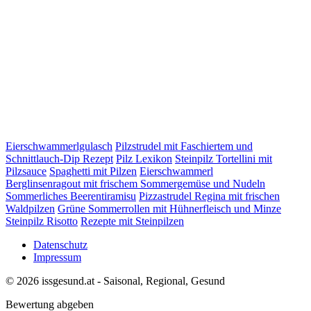
Eierschwammerlgulasch
Pilzstrudel mit Faschiertem und
Schnittlauch-Dip Rezept
Pilz Lexikon
Steinpilz Tortellini mit
Pilzsauce
Spaghetti mit Pilzen
Eierschwammerl
Berglinsenragout mit frischem Sommergemüse und Nudeln
Sommerliches Beerentiramisu
Pizzastrudel Regina mit frischen
Waldpilzen
Grüne Sommerrollen mit Hühnerfleisch und Minze
Steinpilz Risotto
Rezepte mit Steinpilzen
Datenschutz
Impressum
© 2026 issgesund.at - Saisonal, Regional, Gesund
Bewertung abgeben