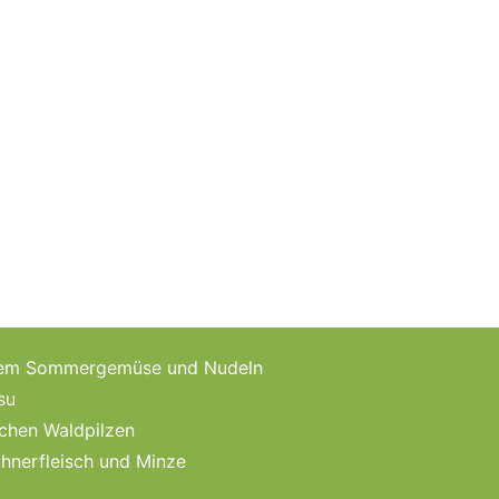
schem Sommergemüse und Nudeln
su
schen Waldpilzen
hnerfleisch und Minze