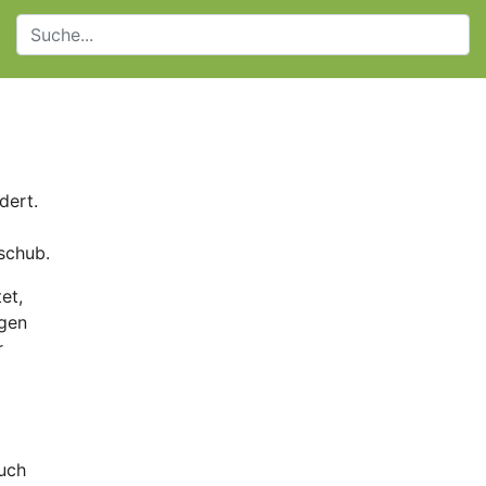
dert.
schub.
et,
ngen
r
uch