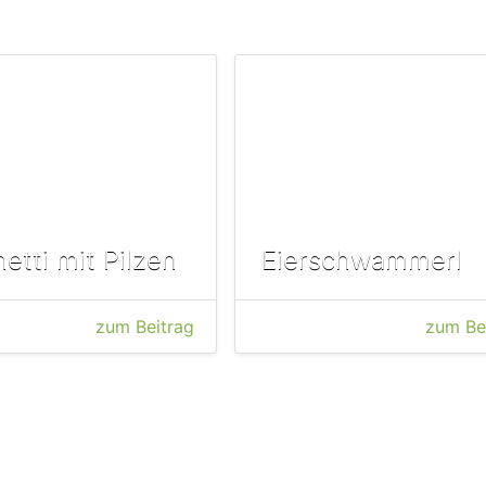
etti mit Pilzen
Eierschwammerl
zum Beitrag
zum Be