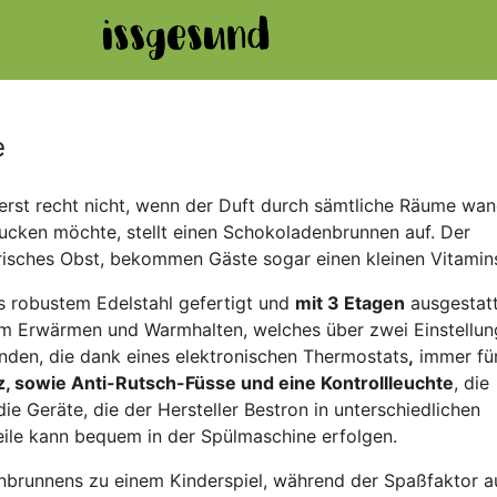
e
rst recht nicht, wenn der Duft durch sämtliche Räume wan
drucken möchte, stellt einen Schokoladenbrunnen auf. Der
frisches Obst, bekommen Gäste sogar einen kleinen Vitamin
s robustem Edelstahl gefertigt und
mit 3 Etagen
ausgestatt
um Erwärmen und Warmhalten, welches über zwei Einstellu
den, die dank eines elektronischen Thermostats
,
immer fü
, sowie Anti-Rutsch-Füsse und eine Kontrollleuchte
, die
ie Geräte, die der Hersteller Bestron in unterschiedlichen
teile kann bequem in der Spülmaschine erfolgen.
nbrunnens zu einem Kinderspiel, während der Spaßfaktor a