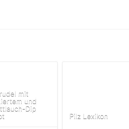
trudel mit
hiertem und
ttlauch-Dip
pt
Pilz Lexikon