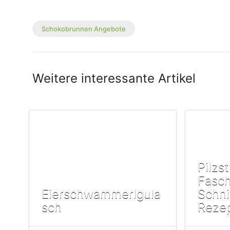
Schokobrunnen Angebote
Weitere interessante Artikel
Pilzs
Fasc
Eierschwammerlgula
Schni
sch
Reze