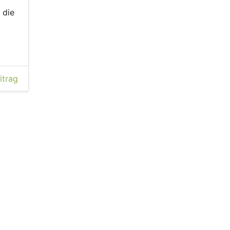
 die
itrag