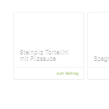
Steinpilz Tortellini
mit Pilzsauce
Spagh
zum Beitrag