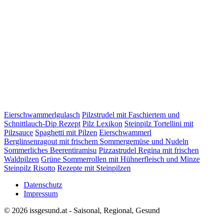
Eierschwammerlgulasch
Pilzstrudel mit Faschiertem und
Schnittlauch-Dip Rezept
Pilz Lexikon
Steinpilz Tortellini mit
Pilzsauce
Spaghetti mit Pilzen
Eierschwammerl
Berglinsenragout mit frischem Sommergemüse und Nudeln
Sommerliches Beerentiramisu
Pizzastrudel Regina mit frischen
Waldpilzen
Grüne Sommerrollen mit Hühnerfleisch und Minze
Steinpilz Risotto
Rezepte mit Steinpilzen
Datenschutz
Impressum
© 2026 issgesund.at - Saisonal, Regional, Gesund