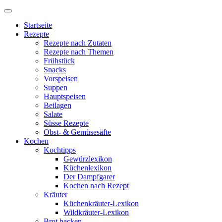
Startseite
Rezepte
Rezepte nach Zutaten
Rezepte nach Themen
Frühstück
Snacks
Vorspeisen
Suppen
Hauptspeisen
Beilagen
Salate
Süsse Rezepte
Obst- & Gemüsesäfte
Kochen
Kochtipps
Gewürzlexikon
Küchenlexikon
Der Dampfgarer
Kochen nach Rezept
Kräuter
Küchenkräuter-Lexikon
Wildkräuter-Lexikon
Brot backen