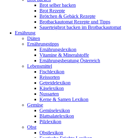
Brot selber backen
Brot Rezepte
Brötchen & Gebäck Rezepte
Brotbackautomat Rezepte und Tipps
Sauerteigbrot backen im Brotbackautomat
Ernährung
Diäten
Ernährungstipps
Ernährungslexikon
Vitamine & Mineralstoffe
Ernährungsberatung Österreich
Lebensmittel
Fischlexikon
Reissorten
Getreidelexikon
Käselexikon
Nussarten
Kerne & Samen Lexikon
Gemüse
Gemüselexikon
Blattsalatelexikon
Pilzlexikon
Obst
Obstlexikon