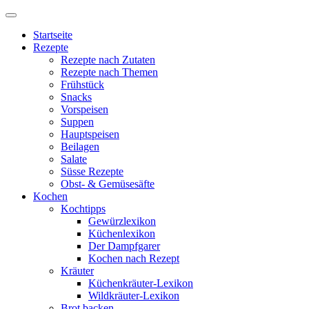
Startseite
Rezepte
Rezepte nach Zutaten
Rezepte nach Themen
Frühstück
Snacks
Vorspeisen
Suppen
Hauptspeisen
Beilagen
Salate
Süsse Rezepte
Obst- & Gemüsesäfte
Kochen
Kochtipps
Gewürzlexikon
Küchenlexikon
Der Dampfgarer
Kochen nach Rezept
Kräuter
Küchenkräuter-Lexikon
Wildkräuter-Lexikon
Brot backen