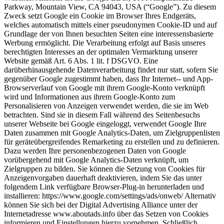
Parkway, Mountain View, CA 94043, USA (“Google”). Zu diesem
Zweck setzt Google ein Cookie im Browser Ihres Endgeräts,
welches automatisch mittels einer pseudonymen Cookie-ID und auf
Grundlage der von Ihnen besuchten Seiten eine interessensbasierte
Werbung ermöglicht. Die Verarbeitung erfolgt auf Basis unseres
berechtigten Interesses an der optimalen Vermarktung unserer
Website gemäß Art. 6 Abs. 1 lit. f DSGVO. Eine
darüberhinausgehende Datenverarbeitung findet nur statt, sofern Sie
gegenüber Google zugestimmt haben, dass Ihr Internet-- und App-
Browserverlauf von Google mit ihrem Google-Konto verknüpft
wird und Informationen aus ihrem Google-Konto zum
Personalisieren von Anzeigen verwendet werden, die sie im Web
betrachten. Sind sie in diesem Fall während des Seitenbesuchs
unserer Webseite bei Google eingeloggt, verwendet Google Ihre
Daten zusammen mit Google Analytics-Daten, um Zielgruppenlisten
für geräteübergreifendes Remarketing zu erstellen und zu definieren.
Dazu werden Ihre personenbezogenen Daten von Google
vorübergehend mit Google Analytics-Daten verknüpft, um
Zielgruppen zu bilden. Sie können die Setzung von Cookies für
Anzeigenvorgaben dauerhaft deaktivieren, indem Sie das unter
folgendem Link verfügbare Browser-Plug-in herunterladen und
installieren: https://www.google.com/settings/ads/onweb/ Alternativ
können Sie sich bei der Digital Advertising Alliance unter der
Internetadresse www.aboutads.info über das Setzen von Cookies
informieren und Einstellungen hierzu vornehmen. Schließlich