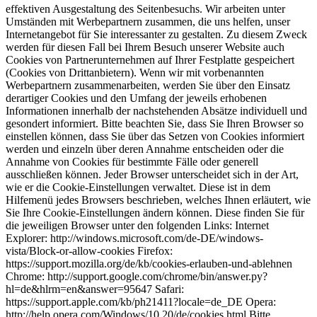
effektiven Ausgestaltung des Seitenbesuchs. Wir arbeiten unter
Umständen mit Werbepartnern zusammen, die uns helfen, unser
Internetangebot für Sie interessanter zu gestalten. Zu diesem Zweck
werden für diesen Fall bei Ihrem Besuch unserer Website auch
Cookies von Partnerunternehmen auf Ihrer Festplatte gespeichert
(Cookies von Drittanbietern). Wenn wir mit vorbenannten
Werbepartnern zusammenarbeiten, werden Sie über den Einsatz
derartiger Cookies und den Umfang der jeweils erhobenen
Informationen innerhalb der nachstehenden Absätze individuell und
gesondert informiert. Bitte beachten Sie, dass Sie Ihren Browser so
einstellen können, dass Sie über das Setzen von Cookies informiert
werden und einzeln über deren Annahme entscheiden oder die
Annahme von Cookies für bestimmte Fälle oder generell
ausschließen können. Jeder Browser unterscheidet sich in der Art,
wie er die Cookie-Einstellungen verwaltet. Diese ist in dem
Hilfemenü jedes Browsers beschrieben, welches Ihnen erläutert, wie
Sie Ihre Cookie-Einstellungen ändern können. Diese finden Sie für
die jeweiligen Browser unter den folgenden Links: Internet
Explorer: http://windows.microsoft.com/de-DE/windows-
vista/Block-or-allow-cookies Firefox:
https://support.mozilla.org/de/kb/cookies-erlauben-und-ablehnen
Chrome: http://support.google.com/chrome/bin/answer.py?
hl=de&hlrm=en&answer=95647 Safari:
https://support.apple.com/kb/ph21411?locale=de_DE Opera:
http://help.opera.com/Windows/10.20/de/cookies.html Bitte