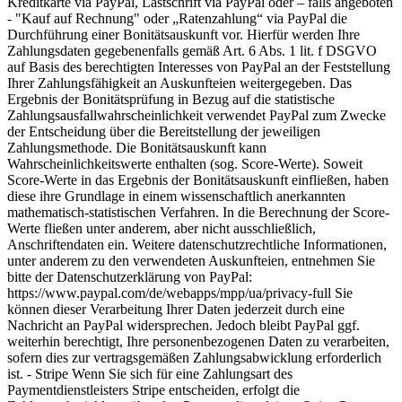
Kreditkarte via PayPal, Lastschrift via PayPal oder – falls angeboten
- "Kauf auf Rechnung" oder „Ratenzahlung“ via PayPal die
Durchführung einer Bonitätsauskunft vor. Hierfür werden Ihre
Zahlungsdaten gegebenenfalls gemäß Art. 6 Abs. 1 lit. f DSGVO
auf Basis des berechtigten Interesses von PayPal an der Feststellung
Ihrer Zahlungsfähigkeit an Auskunfteien weitergegeben. Das
Ergebnis der Bonitätsprüfung in Bezug auf die statistische
Zahlungsausfallwahrscheinlichkeit verwendet PayPal zum Zwecke
der Entscheidung über die Bereitstellung der jeweiligen
Zahlungsmethode. Die Bonitätsauskunft kann
Wahrscheinlichkeitswerte enthalten (sog. Score-Werte). Soweit
Score-Werte in das Ergebnis der Bonitätsauskunft einfließen, haben
diese ihre Grundlage in einem wissenschaftlich anerkannten
mathematisch-statistischen Verfahren. In die Berechnung der Score-
Werte fließen unter anderem, aber nicht ausschließlich,
Anschriftendaten ein. Weitere datenschutzrechtliche Informationen,
unter anderem zu den verwendeten Auskunfteien, entnehmen Sie
bitte der Datenschutzerklärung von PayPal:
https://www.paypal.com/de/webapps/mpp/ua/privacy-full Sie
können dieser Verarbeitung Ihrer Daten jederzeit durch eine
Nachricht an PayPal widersprechen. Jedoch bleibt PayPal ggf.
weiterhin berechtigt, Ihre personenbezogenen Daten zu verarbeiten,
sofern dies zur vertragsgemäßen Zahlungsabwicklung erforderlich
ist. - Stripe Wenn Sie sich für eine Zahlungsart des
Paymentdienstleisters Stripe entscheiden, erfolgt die