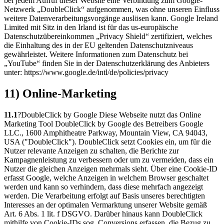
bei jedem Aufruf dieser Website eine Verbindung zum Google-
Netzwerk „DoubleClick“ aufgenommen, was ohne unseren Einfluss
weitere Datenverarbeitungsvorgänge auslösen kann. Google Ireland
Limited mit Sitz in den Irland ist für das us-europäische
Datenschutzübereinkommen „Privacy Shield“ zertifiziert, welches
die Einhaltung des in der EU geltenden Datenschutzniveaus
gewährleistet. Weitere Informationen zum Datenschutz bei
„YouTube“ finden Sie in der Datenschutzerklärung des Anbieters
unter: https://www.google.de/intl/de/policies/privacy
11) Online-Marketing
11.1
?DoubleClick by Google Diese Webseite nutzt das Online
Marketing Tool DoubleClick by Google des Betreibers Google
LLC., 1600 Amphitheatre Parkway, Mountain View, CA 94043,
USA ("DoubleClick"). DoubleClick setzt Cookies ein, um für die
Nutzer relevante Anzeigen zu schalten, die Berichte zur
Kampagnenleistung zu verbessern oder um zu vermeiden, dass ein
Nutzer die gleichen Anzeigen mehrmals sieht. Über eine Cookie-ID
erfasst Google, welche Anzeigen in welchem Browser geschaltet
werden und kann so verhindern, dass diese mehrfach angezeigt
werden. Die Verarbeitung erfolgt auf Basis unseres berechtigten
Interesses an der optimalen Vermarktung unserer Website gemäß
Art. 6 Abs. 1 lit. f DSGVO. Darüber hinaus kann DoubleClick
mithilfe von Cookie-IDs sog. Conversions erfassen, die Bezug zu