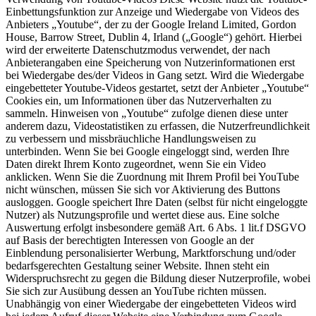
Einbettungsfunktion zur Anzeige und Wiedergabe von Videos des
Anbieters „Youtube“, der zu der Google Ireland Limited, Gordon
House, Barrow Street, Dublin 4, Irland („Google“) gehört. Hierbei
wird der erweiterte Datenschutzmodus verwendet, der nach
Anbieterangaben eine Speicherung von Nutzerinformationen erst
bei Wiedergabe des/der Videos in Gang setzt. Wird die Wiedergabe
eingebetteter Youtube-Videos gestartet, setzt der Anbieter „Youtube“
Cookies ein, um Informationen über das Nutzerverhalten zu
sammeln. Hinweisen von „Youtube“ zufolge dienen diese unter
anderem dazu, Videostatistiken zu erfassen, die Nutzerfreundlichkeit
zu verbessern und missbräuchliche Handlungsweisen zu
unterbinden. Wenn Sie bei Google eingeloggt sind, werden Ihre
Daten direkt Ihrem Konto zugeordnet, wenn Sie ein Video
anklicken. Wenn Sie die Zuordnung mit Ihrem Profil bei YouTube
nicht wünschen, müssen Sie sich vor Aktivierung des Buttons
ausloggen. Google speichert Ihre Daten (selbst für nicht eingeloggte
Nutzer) als Nutzungsprofile und wertet diese aus. Eine solche
Auswertung erfolgt insbesondere gemäß Art. 6 Abs. 1 lit.f DSGVO
auf Basis der berechtigten Interessen von Google an der
Einblendung personalisierter Werbung, Marktforschung und/oder
bedarfsgerechten Gestaltung seiner Website. Ihnen steht ein
Widerspruchsrecht zu gegen die Bildung dieser Nutzerprofile, wobei
Sie sich zur Ausübung dessen an YouTube richten müssen.
Unabhängig von einer Wiedergabe der eingebetteten Videos wird