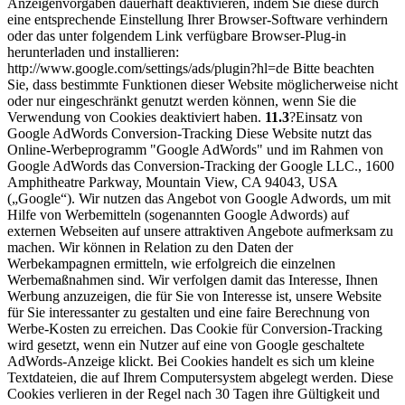
Anzeigenvorgaben dauerhaft deaktivieren, indem Sie diese durch
eine entsprechende Einstellung Ihrer Browser-Software verhindern
oder das unter folgendem Link verfügbare Browser-Plug-in
herunterladen und installieren:
http://www.google.com/settings/ads/plugin?hl=de Bitte beachten
Sie, dass bestimmte Funktionen dieser Website möglicherweise nicht
oder nur eingeschränkt genutzt werden können, wenn Sie die
Verwendung von Cookies deaktiviert haben.
11.3
?Einsatz von
Google AdWords Conversion-Tracking Diese Website nutzt das
Online-Werbeprogramm "Google AdWords" und im Rahmen von
Google AdWords das Conversion-Tracking der Google LLC., 1600
Amphitheatre Parkway, Mountain View, CA 94043, USA
(„Google“). Wir nutzen das Angebot von Google Adwords, um mit
Hilfe von Werbemitteln (sogenannten Google Adwords) auf
externen Webseiten auf unsere attraktiven Angebote aufmerksam zu
machen. Wir können in Relation zu den Daten der
Werbekampagnen ermitteln, wie erfolgreich die einzelnen
Werbemaßnahmen sind. Wir verfolgen damit das Interesse, Ihnen
Werbung anzuzeigen, die für Sie von Interesse ist, unsere Website
für Sie interessanter zu gestalten und eine faire Berechnung von
Werbe-Kosten zu erreichen. Das Cookie für Conversion-Tracking
wird gesetzt, wenn ein Nutzer auf eine von Google geschaltete
AdWords-Anzeige klickt. Bei Cookies handelt es sich um kleine
Textdateien, die auf Ihrem Computersystem abgelegt werden. Diese
Cookies verlieren in der Regel nach 30 Tagen ihre Gültigkeit und