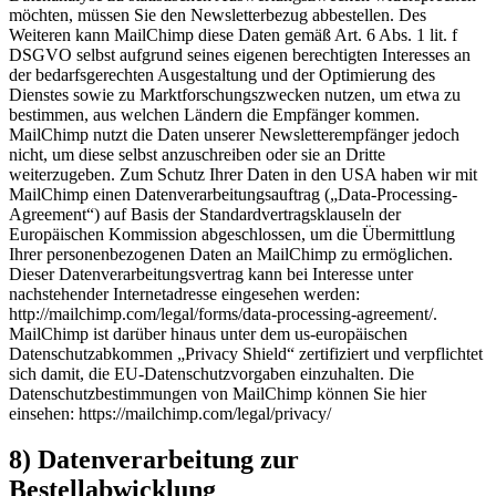
möchten, müssen Sie den Newsletterbezug abbestellen. Des
Weiteren kann MailChimp diese Daten gemäß Art. 6 Abs. 1 lit. f
DSGVO selbst aufgrund seines eigenen berechtigten Interesses an
der bedarfsgerechten Ausgestaltung und der Optimierung des
Dienstes sowie zu Marktforschungszwecken nutzen, um etwa zu
bestimmen, aus welchen Ländern die Empfänger kommen.
MailChimp nutzt die Daten unserer Newsletterempfänger jedoch
nicht, um diese selbst anzuschreiben oder sie an Dritte
weiterzugeben. Zum Schutz Ihrer Daten in den USA haben wir mit
MailChimp einen Datenverarbeitungsauftrag („Data-Processing-
Agreement“) auf Basis der Standardvertragsklauseln der
Europäischen Kommission abgeschlossen, um die Übermittlung
Ihrer personenbezogenen Daten an MailChimp zu ermöglichen.
Dieser Datenverarbeitungsvertrag kann bei Interesse unter
nachstehender Internetadresse eingesehen werden:
http://mailchimp.com/legal/forms/data-processing-agreement/.
MailChimp ist darüber hinaus unter dem us-europäischen
Datenschutzabkommen „Privacy Shield“ zertifiziert und verpflichtet
sich damit, die EU-Datenschutzvorgaben einzuhalten. Die
Datenschutzbestimmungen von MailChimp können Sie hier
einsehen: https://mailchimp.com/legal/privacy/
8) Datenverarbeitung zur
Bestellabwicklung