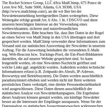
The Rocket Science Group, LLC d/b/a MailChimp, 675 Ponce de
Leon Ave NE, Suite 5000, Atlanta, GA 30308, USA
(http://www.mailchimp.com/), an die wir Ihre bei der
Newsletteranmeldung bereitgestellten Daten weitergeben. Diese
Weitergabe erfolgt gemäß Art. 6 Abs. 1 lit. f DSGVO und dient
unserem berechtigten Interesse an der Verwendung eines
werbewirksamen, sicheren und nutzerfreundlichen
Newslettersystems. Bitte beachten Sie, dass Ihre Daten in der Regel
an einen Server von MailChimp in den USA übertragen und dort
gespeichert werden. MailChimp verwendet diese Informationen zum
Versand und zur statistischen Auswertung der Newsletter in unserem
Auftrag. Für die Auswertung beinhalten die versendeten E-Mails
sog. Web-Beacons bzw. Trackings-Pixel, die Ein-Pixel-Bilddateien
darstellen, die auf unserer Website gespeichert sind. So kann
festgestellt werden, ob eine Newsletter-Nachricht geöffnet und
welche Links ggf. angeklickt wurden. Außerdem werden technische
Informationen erfasst (z.B. Zeitpunkt des Abrufs, IP-Adresse,
Browsertyp und Betriebssystem). Die Daten werden ausschließlich
pseudonymisiert erhoben und werden nicht mir Ihren weiteren
persönlichen Daten verknüpft, eine direkte Personenbeziehbarkeit
wird ausgeschlossen. Diese Daten dienen ausschließlich der
statistischen Analyse von Newsletterkampagnen. Die Ergebnisse
dieser Analysen können genutzt werden, um künftige Newsletter
besser an die Interessen der Empfänger anzupassen. Wenn Sie der
Datenanalyse zu statistischen Auswertungszwecken widersprechen