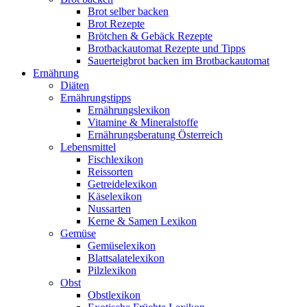
Brot selber backen
Brot Rezepte
Brötchen & Gebäck Rezepte
Brotbackautomat Rezepte und Tipps
Sauerteigbrot backen im Brotbackautomat
Ernährung
Diäten
Ernährungstipps
Ernährungslexikon
Vitamine & Mineralstoffe
Ernährungsberatung Österreich
Lebensmittel
Fischlexikon
Reissorten
Getreidelexikon
Käselexikon
Nussarten
Kerne & Samen Lexikon
Gemüse
Gemüselexikon
Blattsalatelexikon
Pilzlexikon
Obst
Obstlexikon