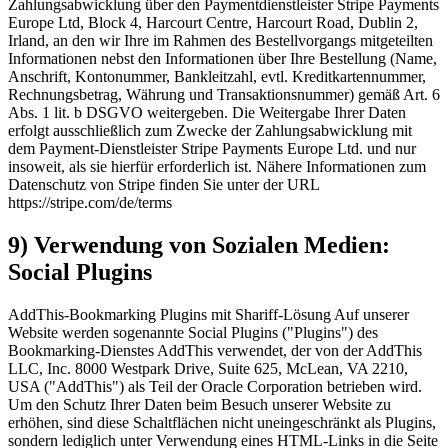
Zahlungsabwicklung über den Paymentdienstleister Stripe Payments
Europe Ltd, Block 4, Harcourt Centre, Harcourt Road, Dublin 2,
Irland, an den wir Ihre im Rahmen des Bestellvorgangs mitgeteilten
Informationen nebst den Informationen über Ihre Bestellung (Name,
Anschrift, Kontonummer, Bankleitzahl, evtl. Kreditkartennummer,
Rechnungsbetrag, Währung und Transaktionsnummer) gemäß Art. 6
Abs. 1 lit. b DSGVO weitergeben. Die Weitergabe Ihrer Daten
erfolgt ausschließlich zum Zwecke der Zahlungsabwicklung mit
dem Payment-Dienstleister Stripe Payments Europe Ltd. und nur
insoweit, als sie hierfür erforderlich ist. Nähere Informationen zum
Datenschutz von Stripe finden Sie unter der URL
https://stripe.com/de/terms
9) Verwendung von Sozialen Medien:
Social Plugins
AddThis-Bookmarking Plugins mit Shariff-Lösung Auf unserer
Website werden sogenannte Social Plugins ("Plugins") des
Bookmarking-Dienstes AddThis verwendet, der von der AddThis
LLC, Inc. 8000 Westpark Drive, Suite 625, McLean, VA 2210,
USA ("AddThis") als Teil der Oracle Corporation betrieben wird.
Um den Schutz Ihrer Daten beim Besuch unserer Website zu
erhöhen, sind diese Schaltflächen nicht uneingeschränkt als Plugins,
sondern lediglich unter Verwendung eines HTML-Links in die Seite