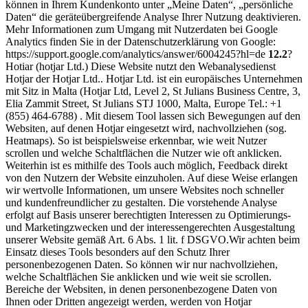
können in Ihrem Kundenkonto unter „Meine Daten“, „persönliche
Daten“ die geräteübergreifende Analyse Ihrer Nutzung deaktivieren.
Mehr Informationen zum Umgang mit Nutzerdaten bei Google
Analytics finden Sie in der Datenschutzerklärung von Google:
https://support.google.com/analytics/answer/6004245?hl=de
12.2
?
Hotiar (hotjar Ltd.) Diese Website nutzt den Webanalysedienst
Hotjar der Hotjar Ltd.. Hotjar Ltd. ist ein europäisches Unternehmen
mit Sitz in Malta (Hotjar Ltd, Level 2, St Julians Business Centre, 3,
Elia Zammit Street, St Julians STJ 1000, Malta, Europe Tel.: +1
(855) 464-6788) . Mit diesem Tool lassen sich Bewegungen auf den
Websiten, auf denen Hotjar eingesetzt wird, nachvollziehen (sog.
Heatmaps). So ist beispielsweise erkennbar, wie weit Nutzer
scrollen und welche Schaltflächen die Nutzer wie oft anklicken.
Weiterhin ist es mithilfe des Tools auch möglich, Feedback direkt
von den Nutzern der Website einzuholen. Auf diese Weise erlangen
wir wertvolle Informationen, um unsere Websites noch schneller
und kundenfreundlicher zu gestalten. Die vorstehende Analyse
erfolgt auf Basis unserer berechtigten Interessen zu Optimierungs-
und Marketingzwecken und der interessengerechten Ausgestaltung
unserer Website gemäß Art. 6 Abs. 1 lit. f DSGVO.Wir achten beim
Einsatz dieses Tools besonders auf den Schutz Ihrer
personenbezogenen Daten. So können wir nur nachvollziehen,
welche Schaltflächen Sie anklicken und wie weit sie scrollen.
Bereiche der Websiten, in denen personenbezogene Daten von
Ihnen oder Dritten angezeigt werden, werden von Hotjar