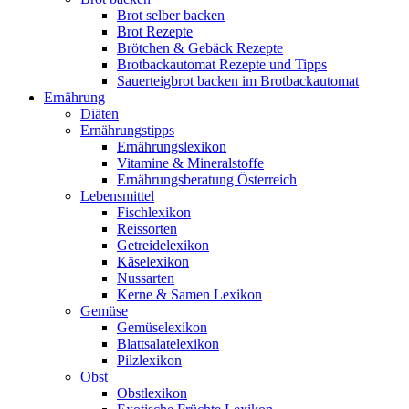
Brot selber backen
Brot Rezepte
Brötchen & Gebäck Rezepte
Brotbackautomat Rezepte und Tipps
Sauerteigbrot backen im Brotbackautomat
Ernährung
Diäten
Ernährungstipps
Ernährungslexikon
Vitamine & Mineralstoffe
Ernährungsberatung Österreich
Lebensmittel
Fischlexikon
Reissorten
Getreidelexikon
Käselexikon
Nussarten
Kerne & Samen Lexikon
Gemüse
Gemüselexikon
Blattsalatelexikon
Pilzlexikon
Obst
Obstlexikon