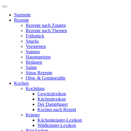
Startseite
Rezepte
Rezepte nach Zutaten
Rezepte nach Themen
Frühstück
Snacks
Vorspeisen
Suppen
Hauptspeisen
Beilagen
Salate
Süsse Rezepte
Obst- & Gemüsesäfte
Kochen
Kochtipps
Gewürzlexikon
Küchenlexikon
Der Dampfgarer
Kochen nach Rezept
Kräuter
Küchenkräuter-Lexikon
Wildkräuter-Lexikon
Brot backen