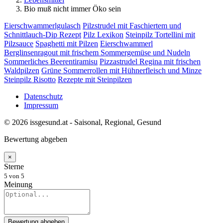
Bio muß nicht immer Öko sein
Eierschwammerlgulasch
Pilzstrudel mit Faschiertem und
Schnittlauch-Dip Rezept
Pilz Lexikon
Steinpilz Tortellini mit
Pilzsauce
Spaghetti mit Pilzen
Eierschwammerl
Berglinsenragout mit frischem Sommergemüse und Nudeln
Sommerliches Beerentiramisu
Pizzastrudel Regina mit frischen
Waldpilzen
Grüne Sommerrollen mit Hühnerfleisch und Minze
Steinpilz Risotto
Rezepte mit Steinpilzen
Datenschutz
Impressum
© 2026 issgesund.at - Saisonal, Regional, Gesund
Bewertung abgeben
×
Sterne
5
von 5
Meinung
Bewertung abgeben