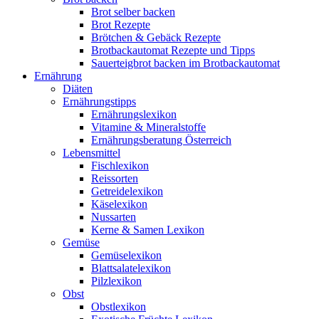
Brot selber backen
Brot Rezepte
Brötchen & Gebäck Rezepte
Brotbackautomat Rezepte und Tipps
Sauerteigbrot backen im Brotbackautomat
Ernährung
Diäten
Ernährungstipps
Ernährungslexikon
Vitamine & Mineralstoffe
Ernährungsberatung Österreich
Lebensmittel
Fischlexikon
Reissorten
Getreidelexikon
Käselexikon
Nussarten
Kerne & Samen Lexikon
Gemüse
Gemüselexikon
Blattsalatelexikon
Pilzlexikon
Obst
Obstlexikon