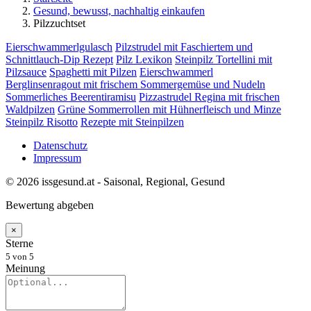
Gesund, bewusst, nachhaltig einkaufen
Pilzzuchtset
Eierschwammerlgulasch
Pilzstrudel mit Faschiertem und
Schnittlauch-Dip Rezept
Pilz Lexikon
Steinpilz Tortellini mit
Pilzsauce
Spaghetti mit Pilzen
Eierschwammerl
Berglinsenragout mit frischem Sommergemüse und Nudeln
Sommerliches Beerentiramisu
Pizzastrudel Regina mit frischen
Waldpilzen
Grüne Sommerrollen mit Hühnerfleisch und Minze
Steinpilz Risotto
Rezepte mit Steinpilzen
Datenschutz
Impressum
© 2026 issgesund.at - Saisonal, Regional, Gesund
Bewertung abgeben
×
Sterne
5
von 5
Meinung