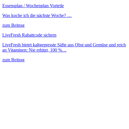
Essensplan / Wochenplan Vorteile
Was koche ich die nächste Woche? …
zum Beitrag
LiveFresh Rabattcode sichern
LiveFresh bietet kaltgepresste Säfte aus Obst und Gemüse und reich
an Vitaminen: Nie erhitzt, 100 %…
zum Beitrag