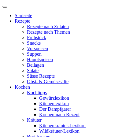
Startseite
Rezepte
Rezepte nach Zutaten
Rezepte nach Themen
Frühstück
Snacks
Vorspeisen
Suppen
Hauptspeisen
Beilagen
Salate
Süsse Rezepte
Obst- & Gemüsesäfte
Kochen
Kochtipps
Gewürzlexikon
Küchenlexikon
Der Dampfgarer
Kochen nach Rezept
Kräuter
Küchenkräuter-Lexikon
Wildkräuter-Lexikon
Brot backen