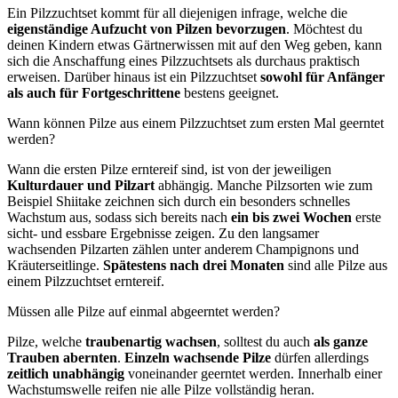
Ein Pilzzuchtset kommt für all diejenigen infrage, welche die
eigenständige Aufzucht von Pilzen bevorzugen
. Möchtest du
deinen Kindern etwas Gärtnerwissen mit auf den Weg geben, kann
sich die Anschaffung eines Pilzzuchtsets als durchaus praktisch
erweisen. Darüber hinaus ist ein Pilzzuchtset
sowohl für Anfänger
als auch für Fortgeschrittene
bestens geeignet.
Wann können Pilze aus einem Pilzzuchtset zum ersten Mal geerntet
werden?
Wann die ersten Pilze erntereif sind, ist von der jeweiligen
Kulturdauer und Pilzart
abhängig. Manche Pilzsorten wie zum
Beispiel Shiitake zeichnen sich durch ein besonders schnelles
Wachstum aus, sodass sich bereits nach
ein bis zwei Wochen
erste
sicht- und essbare Ergebnisse zeigen. Zu den langsamer
wachsenden Pilzarten zählen unter anderem Champignons und
Kräuterseitlinge.
Spätestens nach drei Monaten
sind alle Pilze aus
einem Pilzzuchtset erntereif.
Müssen alle Pilze auf einmal abgeerntet werden?
Pilze, welche
traubenartig wachsen
, solltest du auch
als ganze
Trauben abernten
.
Einzeln wachsende Pilze
dürfen allerdings
zeitlich unabhängig
voneinander geerntet werden. Innerhalb einer
Wachstumswelle reifen nie alle Pilze vollständig heran.