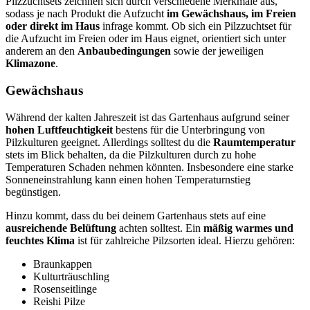
Pilzzuchtsets zeichnen sich durch verschiedene Merkmale aus,
sodass je nach Produkt die Aufzucht
im Gewächshaus, im Freien
oder direkt im Haus
infrage kommt. Ob sich ein Pilzzuchtset für
die Aufzucht im Freien oder im Haus eignet, orientiert sich unter
anderem an den
Anbaubedingungen
sowie der jeweiligen
Klimazone
.
Gewächshaus
Während der kalten Jahreszeit ist das Gartenhaus aufgrund seiner
hohen Luftfeuchtigkeit
bestens für die Unterbringung von
Pilzkulturen geeignet. Allerdings solltest du die
Raumtemperatur
stets im Blick behalten, da die Pilzkulturen durch zu hohe
Temperaturen Schaden nehmen könnten. Insbesondere eine starke
Sonneneinstrahlung kann einen hohen Temperaturnstieg
begünstigen.
Hinzu kommt, dass du bei deinem Gartenhaus stets auf eine
ausreichende Belüftung
achten solltest. Ein
mäßig warmes und
feuchtes Klima
ist für zahlreiche Pilzsorten ideal. Hierzu gehören:
Braunkappen
Kulturträuschling
Rosenseitlinge
Reishi Pilze