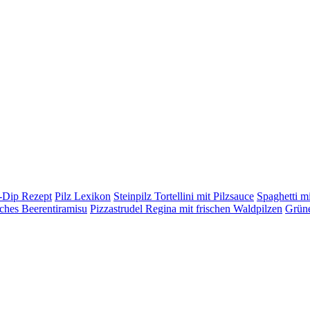
h-Dip Rezept
Pilz Lexikon
Steinpilz Tortellini mit Pilzsauce
Spaghetti mi
ches Beerentiramisu
Pizzastrudel Regina mit frischen Waldpilzen
Grüne