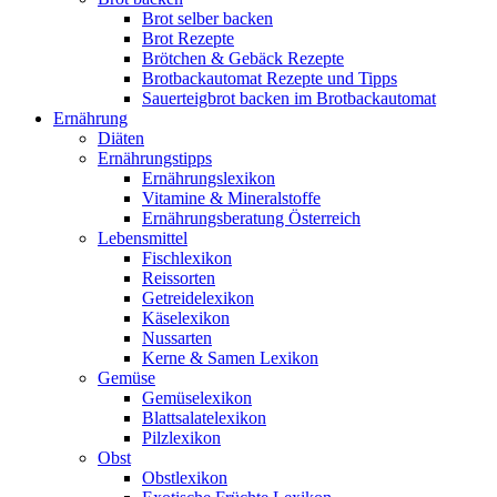
Brot selber backen
Brot Rezepte
Brötchen & Gebäck Rezepte
Brotbackautomat Rezepte und Tipps
Sauerteigbrot backen im Brotbackautomat
Ernährung
Diäten
Ernährungstipps
Ernährungslexikon
Vitamine & Mineralstoffe
Ernährungsberatung Österreich
Lebensmittel
Fischlexikon
Reissorten
Getreidelexikon
Käselexikon
Nussarten
Kerne & Samen Lexikon
Gemüse
Gemüselexikon
Blattsalatelexikon
Pilzlexikon
Obst
Obstlexikon