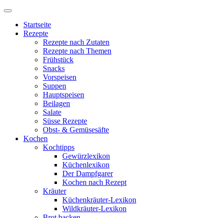
Startseite
Rezepte
Rezepte nach Zutaten
Rezepte nach Themen
Frühstück
Snacks
Vorspeisen
Suppen
Hauptspeisen
Beilagen
Salate
Süsse Rezepte
Obst- & Gemüsesäfte
Kochen
Kochtipps
Gewürzlexikon
Küchenlexikon
Der Dampfgarer
Kochen nach Rezept
Kräuter
Küchenkräuter-Lexikon
Wildkräuter-Lexikon
Brot backen