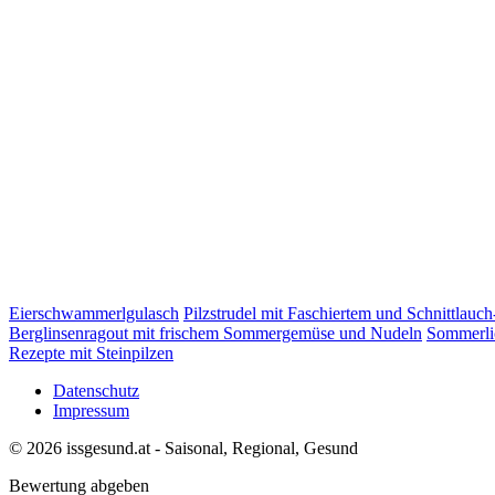
Eierschwammerlgulasch
Pilzstrudel mit Faschiertem und Schnittlauc
Berglinsenragout mit frischem Sommergemüse und Nudeln
Sommerli
Rezepte mit Steinpilzen
Datenschutz
Impressum
© 2026 issgesund.at - Saisonal, Regional, Gesund
Bewertung abgeben