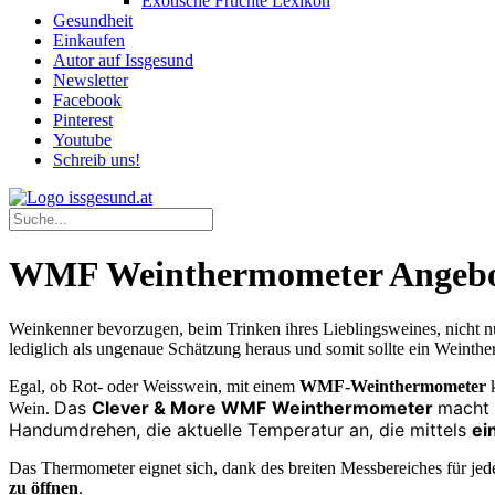
Exotische Früchte Lexikon
Gesundheit
Einkaufen
Autor auf Issgesund
Newsletter
Facebook
Pinterest
Youtube
Schreib uns!
WMF Weinthermometer Angeb
Weinkenner bevorzugen, beim Trinken ihres Lieblingsweines, nicht nur 
lediglich als ungenaue Schätzung heraus und somit sollte ein Weinth
Egal, ob Rot- oder Weisswein, mit einem
WMF-Weinthermometer
k
Das
Clever & More WMF
Weinthermometer
macht 
Wein.
Handumdrehen, die aktuelle Temperatur an, die mittels
ei
Das Thermometer eignet sich, dank des breiten Messbereiches für j
zu öffnen
.