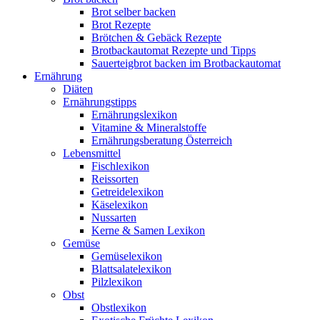
Brot selber backen
Brot Rezepte
Brötchen & Gebäck Rezepte
Brotbackautomat Rezepte und Tipps
Sauerteigbrot backen im Brotbackautomat
Ernährung
Diäten
Ernährungstipps
Ernährungslexikon
Vitamine & Mineralstoffe
Ernährungsberatung Österreich
Lebensmittel
Fischlexikon
Reissorten
Getreidelexikon
Käselexikon
Nussarten
Kerne & Samen Lexikon
Gemüse
Gemüselexikon
Blattsalatelexikon
Pilzlexikon
Obst
Obstlexikon