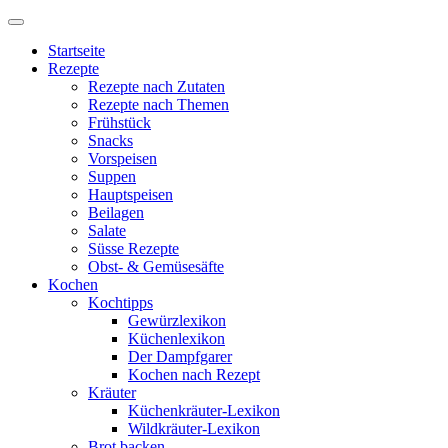
Startseite
Rezepte
Rezepte nach Zutaten
Rezepte nach Themen
Frühstück
Snacks
Vorspeisen
Suppen
Hauptspeisen
Beilagen
Salate
Süsse Rezepte
Obst- & Gemüsesäfte
Kochen
Kochtipps
Gewürzlexikon
Küchenlexikon
Der Dampfgarer
Kochen nach Rezept
Kräuter
Küchenkräuter-Lexikon
Wildkräuter-Lexikon
Brot backen