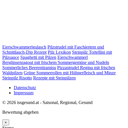
Eierschwammerlgulasch
Pilzstrudel mit Faschiertem und
Schnittlauch-Dip Rezept
Pilz Lexikon
Steinpilz Tortellini mit
Pilzsauce
Spaghetti mit Pilzen
Eierschwammerl
Berglinsenragout mit frischem Sommergemüse und Nudeln
Sommerliches Beerentiramisu
Pizzastrudel Regina mit frischen
Waldpilzen
Grüne Sommerrollen mit Hühnerfleisch und Minze
Steinpilz Risotto
Rezepte mit Steinpilzen
Datenschutz
Impressum
© 2026 issgesund.at - Saisonal, Regional, Gesund
Bewertung abgeben
×
Sterne