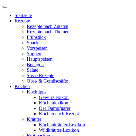
Startseite
Rezepte
Rezepte nach Zutaten
Rezepte nach Themen
Frühstück
Snacks
Vorspeisen
Suppen
Hauptspeisen
Beilagen
Salate
Süsse Rezepte
Obst- & Gemüsesäfte
Kochen
Kochtipps
Gewürzlexikon
Küchenlexikon
Der Dampfgarer
Kochen nach Rezept
Kräuter
Küchenkräuter-Lexikon
Wildkräuter-Lexikon
Brot backen