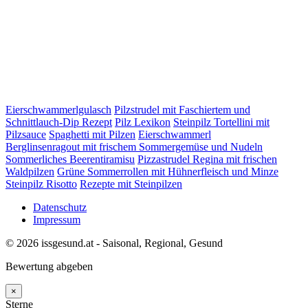
Eierschwammerlgulasch
Pilzstrudel mit Faschiertem und
Schnittlauch-Dip Rezept
Pilz Lexikon
Steinpilz Tortellini mit
Pilzsauce
Spaghetti mit Pilzen
Eierschwammerl
Berglinsenragout mit frischem Sommergemüse und Nudeln
Sommerliches Beerentiramisu
Pizzastrudel Regina mit frischen
Waldpilzen
Grüne Sommerrollen mit Hühnerfleisch und Minze
Steinpilz Risotto
Rezepte mit Steinpilzen
Datenschutz
Impressum
© 2026 issgesund.at - Saisonal, Regional, Gesund
Bewertung abgeben
×
Sterne