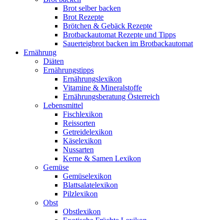
Brot selber backen
Brot Rezepte
Brötchen & Gebäck Rezepte
Brotbackautomat Rezepte und Tipps
Sauerteigbrot backen im Brotbackautomat
Ernährung
Diäten
Ernährungstipps
Ernährungslexikon
Vitamine & Mineralstoffe
Ernährungsberatung Österreich
Lebensmittel
Fischlexikon
Reissorten
Getreidelexikon
Käselexikon
Nussarten
Kerne & Samen Lexikon
Gemüse
Gemüselexikon
Blattsalatelexikon
Pilzlexikon
Obst
Obstlexikon