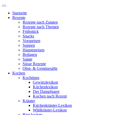
Startseite
Rezepte
Rezepte nach Zutaten
Rezepte nach Themen
Frühstück
Snacks
Vorspeisen
Suppen
Hauptspeisen
Beilagen
Salate
Süsse Rezepte
Obst- & Gemüsesäfte
Kochen
Kochtipps
Gewürzlexikon
Küchenlexikon
Der Dampfgarer
Kochen nach Rezept
Kräuter
Küchenkräuter-Lexikon
Wildkräuter-Lexikon
Brot backen