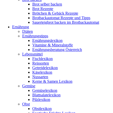
Brot selber backen
Brot Rezepte
Brötchen & Gebäck Rezepte
Brotbackautomat Rezepte und Tipps
Sauerteigbrot backen im Brotbackautomat
Ernährung
Diäten
Ernährungstipps
Ernährungslexikon
Vitamine & Mineralstoffe
Ernährungsberatung Österreich
Lebensmittel
Fischlexikon
Reissorten
Getreidelexikon
Käselexikon
Nussarten
Kerne & Samen Lexikon
Gemüse
Gemüselexikon
Blattsalatelexikon
Pilzlexikon
Obst
Obstlexikon