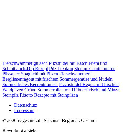
Eierschwammerlgulasch
Pilzstrudel mit Faschiertem und
Schnittlauch-Dip Rezept
Pilz Lexikon
Steinpilz Tortellini mit
Pilzsauce
Spaghetti mit Pilzen
Eierschwammerl
Berglinsenragout mit frischem Sommergemüse und Nudeln
Sommerliches Beerentiramisu
Pizzastrudel Regina mit frischen
Waldpilzen
Grüne Sommerrollen mit Hühnerfleisch und Minze
Steinpilz Risotto
Rezepte mit Steinpilzen
Datenschutz
Impressum
© 2026 issgesund.at - Saisonal, Regional, Gesund
Bewertung abgeben