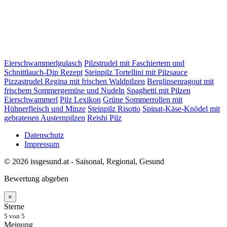
Eierschwammerlgulasch
Pilzstrudel mit Faschiertem und
Schnittlauch-Dip Rezept
Steinpilz Tortellini mit Pilzsauce
Pizzastrudel Regina mit frischen Waldpilzen
Berglinsenragout mit
frischem Sommergemüse und Nudeln
Spaghetti mit Pilzen
Eierschwammerl
Pilz Lexikon
Grüne Sommerrollen mit
Hühnerfleisch und Minze
Steinpilz Risotto
Spinat-Käse-Knödel mit
gebratenen Austernpilzen
Reishi Pilz
Datenschutz
Impressum
© 2026 issgesund.at - Saisonal, Regional, Gesund
Bewertung abgeben
×
Sterne
5
von 5
Meinung