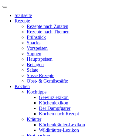
Startseite
Rezepte
Rezepte nach Zutaten
Rezepte nach Themen
Frühstück
Snacks
Vorspeisen
Suppen
Hauptspeisen
Beilagen
Salate
Süsse Rezepte
Obst- & Gemüsesäfte
Kochen
Kochtipps
Gewürzlexikon
Küchenlexikon
Der Dampfgarer
Kochen nach Rezept
Kräuter
Küchenkräuter-Lexikon
Wildkräuter-Lexikon
Brot backen