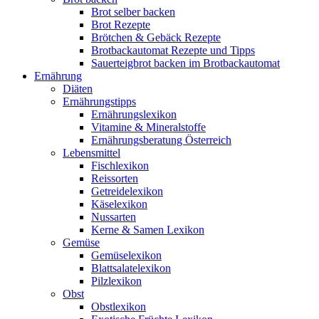
Brot selber backen
Brot Rezepte
Brötchen & Gebäck Rezepte
Brotbackautomat Rezepte und Tipps
Sauerteigbrot backen im Brotbackautomat
Ernährung
Diäten
Ernährungstipps
Ernährungslexikon
Vitamine & Mineralstoffe
Ernährungsberatung Österreich
Lebensmittel
Fischlexikon
Reissorten
Getreidelexikon
Käselexikon
Nussarten
Kerne & Samen Lexikon
Gemüse
Gemüselexikon
Blattsalatelexikon
Pilzlexikon
Obst
Obstlexikon