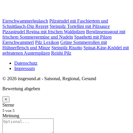
Eierschwammerlgulasch
Pilzstrudel mit Faschiertem und
Schnittlauch-Dip Rezept
Steinpilz Tortellini mit Pilzsauce
Pizzastrudel Regina mit frischen Waldpilzen
Berglinsenragout mit
frischem Sommergemüse und Nudeln
Spaghetti mit Pilzen
Eierschwammerl
Pilz Lexikon
Grüne Sommerrollen mit
Hühnerfleisch und Minze
Steinpilz Risotto
Spinat-Käse-Knödel mit
gebratenen Austernpilzen
Reishi Pilz
Datenschutz
Impressum
© 2026 issgesund.at - Saisonal, Regional, Gesund
Bewertung abgeben
×
Sterne
5
von 5
Meinung