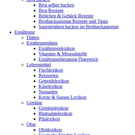
Brot selber backen
Brot Rezepte
Brötchen & Gebäck Rezepte
Brotbackautomat Rezepte und Tipps
Sauerteigbrot backen im Brotbackautomat
Ernährung
Diäten
Ernährungstipps
Ernährungslexikon
Vitamine & Mineralstoffe
Ernährungsberatung Österreich
Lebensmittel
Fischlexikon
Reissorten
Getreidelexikon
Käselexikon
Nussarten
Kerne & Samen Lexikon
Gemüse
Gemüselexikon
Blattsalatelexikon
Pilzlexikon
Obst
Obstlexikon