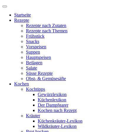
Startseite
Rezepte
Rezepte nach Zutaten
Rezepte nach Themen
Frühstück
Snacks
Vorspeisen
Suppen
Hauptspeisen
Beilagen
Salate
Süsse Rezepte
Obst- & Gemüsesäfte
Kochen
Kochtipps
Gewürzlexikon
Küchenlexikon
Der Dampfgarer
Kochen nach Rezept
Kräuter
Küchenkräuter-Lexikon
Wildkräuter-Lexikon
Brot backen