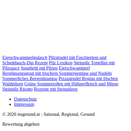
Eierschwammerlgulasch
Pilzstrudel mit Faschiertem und
Schnittlauch-Dip Rezept
Pilz Lexikon
Steinpilz Tortellini mit
Pilzsauce
Spaghetti mit Pilzen
Eierschwammerl
Berglinsenragout mit frischem Sommergemüse und Nudeln
Sommerliches Beerentiramisu
Pizzastrudel Regina mit frischen
Waldpilzen
Grüne Sommerrollen mit Hühnerfleisch und Minze
Steinpilz Risotto
Rezepte mit Steinpilzen
Datenschutz
Impressum
© 2026 issgesund.at - Saisonal, Regional, Gesund
Bewertung abgeben