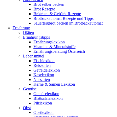
Brot selber backen
Brot Rezepte
Brötchen & Gebäck Rezepte
Brotbackautomat Rezepte und Tipps
Sauerteigbrot backen im Brotbackautomat
Ernährung
Diäten
Ernährungstipps
Ernährungslexikon
Vitamine & Mineralstoffe
Ernährungsberatung Österreich
Lebensmittel
Fischlexikon
Reissorten
Getreidelexikon
Käselexikon
Nussarten
Kerne & Samen Lexikon
Gemüse
Gemüselexikon
Blattsalatelexikon
Pilzlexikon
Obst
Obstlexikon