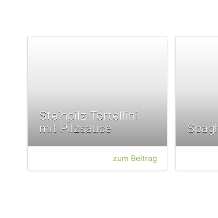
Steinpilz Tortellini
mit Pilzsauce
Spagh
zum Beitrag