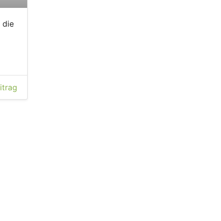
 die
itrag