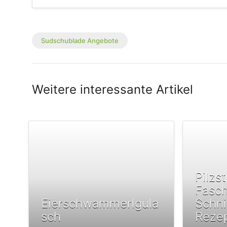
Sudschublade Angebote
Weitere interessante Artikel
Pilzs
Fasc
Eierschwammerlgula
Schni
sch
Reze