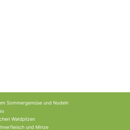
schem Sommergemüse und Nudeln
su
schen Waldpilzen
hnerfleisch und Minze