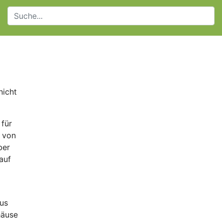
nicht
 für
 von
ber
auf
aus
häuse